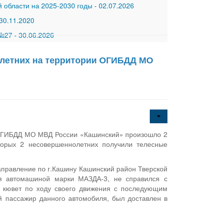
 области на 2025-2030 годы
-
02.07.2026
30.11.2020
 №27
-
30.06.2026
олетних на территории ОГИБДД МО
 ОГИБДД МО МВД России «Кашинский» произошло 2
торых 2 несовершеннолетних получили телесные
 направление по г.Кашину Кашинский район Тверской
яя автомашиной марки МАЗДА-3, не справился с
 кювет по ходу своего движения с последующим
 пассажир данного автомобиля, был доставлен в