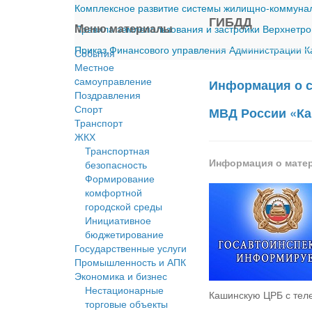
Комплексное развитие системы жилищно-коммуналь
ГИБДД
Меню материалы
Правила землепользования и застройки Верхнетро
Приказ Финансового управления Администрации Ка
События
Местное
cамоуправление
Информация о с
Поздравления
Спорт
МВД России «Ка
Транспорт
ЖКХ
Транспортная
Информация о мате
безопасность
Формирование
комфортной
городской среды
Инициативное
бюджетирование
Государственные услуги
Промышленность и АПК
Экономика и бизнес
Нестационарные
Кашинскую ЦРБ с тел
торговые объекты