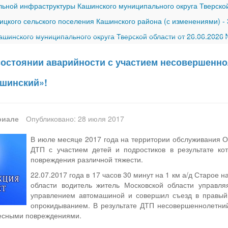
ной инфраструктуры Кашинского муниципального округа Тверской
ицкого сельского поселения Кашинского района (с изменениями)
-
шинского муниципального округа Тверской области от 26.06.2026
остоянии аварийности с участием несовершенн
шинский»!
риале
Опубликовано: 28 июля 2017
В июле месяце 2017 года на территории обслуживания
ДТП с участием детей и подростиков в результате ко
повреждения различной тяжести.
22.07.2017 года в 17 часов 30 минут на 1 км а/д Старое
области водитель житель Московской области управл
управлением автомашиной и совершил съезд в правый
опрокидыванием. В результате ДТП несовершеннолетний
есными повреждениями.