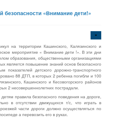
й безопасности «Внимание дети!»
кул на территории Кашинского, Калязинского и
еское мероприятие « Внимание дети !». В эти дни
елом образования, общественными организациями
рых является повышение знаний основ безопасного
м показателей детского дорожно-транспортного
ровано 88 ДТП, в которых 2 ребенка погибли и 100
язинского, Кашинского и Кесовогорского районов
торых 2 несовершеннолетних пострадали.
е детям правила безопасного поведения на дороге,
но в отсутствии движущихся т/с, что играть в
проезжей части дороги должно осуществляться по
осипеде а перевозить его в руках.