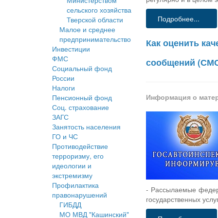
Министерством
сельского хозяйства
Подробнее...
Тверской области
Малое и среднее
предпринимательство
Как оценить ка
Инвестиции
ФМС
сообщений (СМ
Социальный фонд
России
Налоги
Информация о мате
Пенсионный фонд
Соц. страхование
ЗАГС
Занятость населения
ГО и ЧС
Противодействие
терроризму, его
идеологии и
экстремизму
Профилактика
- Рассылаемые федер
правонарушений
государственных услуг
ГИБДД
МО МВД "Кашинский"