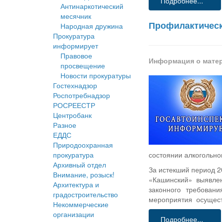
Подробнее...
Антинаркотический
месячник
Профилактическ
Народная дружина
Прокуратура
информирует
Правовое
Информация о мате
просвещение
Новости прокуратуры
Гостехнадзор
Роспотребнадзор
РОСРЕЕСТР
Центробанк
Разное
ЕДДС
Природоохранная
прокуратура
состоянии алкогольно
Архивный отдел
За истекший период 2
Внимание, розыск!
«Кашинский» выявлен
Архитектура и
законного требован
градостроительство
мероприятия осуществ
Некоммерческие
организации
Подробнее...