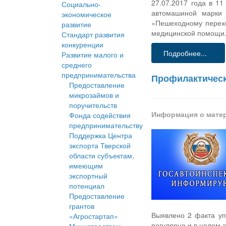
27.07.2017 года в 1
Социально-
автомашиной марки 
экономическое
«Пешеходному перехо
развитие
медицинской помощи
Стандарт развития
конкуренции
Подробнее...
Развитие малого и
среднего
предпринимательства
Профилактическ
Предоставление
микрозаймов и
поручительств
Информация о мате
Фонда содействия
предпринимательству
Поддержка Центра
экспорта Тверской
области субъектам,
имеющим
экспортный
потенциал
Предоставление
грантов
Выявлено 2 факта уп
«Агростартап»
регулярно и в целом 