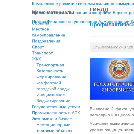
Комплексное развитие системы жилищно-коммуналь
ГИБДД
Меню материалы
Правила землепользования и застройки Верхнетро
Приказ Финансового управления Администрации Ка
События
Профилактическ
Местное
cамоуправление
Поздравления
Спорт
Опубликовано: 24.07.20
Транспорт
ЖКХ
Транспортная
безопасность
Формирование
комфортной
городской среды
Инициативное
бюджетирование
Государственные услуги
Выявлено 2 факта уп
Промышленность и АПК
регулярно и в целом 
Экономика и бизнес
Учитывая вышеизложе
Нестационарные
уровня защищенности
торговые объекты