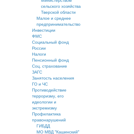
Министерством
сельского хозяйства
Тверской области
Малое и среднее
предпринимательство
Инвестиции
ФМС
Социальный фонд
России
Налоги
Пенсионный фонд
Соц. страхование
ЗАГС
Занятость населения
ГО и ЧС
Противодействие
терроризму, его
идеологии и
экстремизму
Профилактика
правонарушений
ГИБДД
МО МВД "Кашинский"