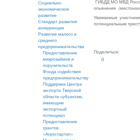
ГИБДД МО МВД России
Социально-
опьянения (местонах
экономическое
развитие
Уважаемые участники
Стандарт развития
потенциальным прест
конкуренции
Развитие малого и
среднего
предпринимательства
Поделиться:
Предоставление
микрозаймов и
0
поручительств
Фонда содействия
предпринимательству
Поддержка Центра
экспорта Тверской
области субъектам,
имеющим
экспортный
потенциал
Предоставление
грантов
«Агростартап»