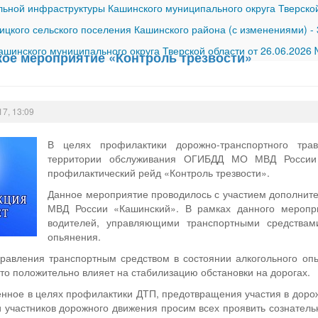
ной инфраструктуры Кашинского муниципального округа Тверской
ицкого сельского поселения Кашинского района (с изменениями)
-
шинского муниципального округа Тверской области от 26.06.2026
ое мероприятие «Контроль трезвости»
17, 13:09
В целях профилактики дорожно-транспортного тра
территории обслуживания ОГИБДД МО МВД России
профилактический рейд «Контроль трезвости».
Данное мероприятие проводилось с участием дополнит
МВД России «Кашинский». В рамках данного меропр
водителей, управляющими транспортными средствами
опьянения.
равления транспортным средством в состоянии алкогольного 
это положительно влияет на стабилизацию обстановки на дорогах.
нное в целях профилактики ДТП, предотвращения участия в доро
 участников дорожного движения просим всех проявить сознател