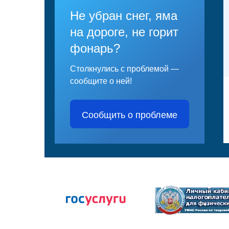
Не убран снег, яма
на дороге, не горит
фонарь?
Столкнулись с проблемой —
сообщите о ней!
Сообщить о проблеме