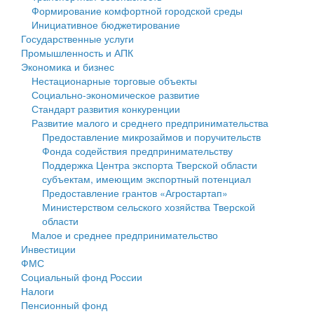
Формирование комфортной городской среды
Государственные услуги
Символика
муниципального округа Тверской области
Финансовое управление
Инициативное бюджетирование
Государственные услуги
Промышленность и АПК
Устав
Администрация Кашинского муниципального округа
Бюджет для граждан
Промышленность и АПК
Экономика и бизнес
Экономика и бизнес
Гостям округа
Тверской области
Имущество
Нестационарные торговые объекты
Социально-экономическое развитие
...
Туризм
Управление сельскими территориями
Выявление правообладателей ранее учтенных
Стандарт развития конкуренции
Развитие малого и среднего предпринимательства
Культура
Открытые данные
объектов недвижимости
Предоставление микрозаймов и поручительств
Фонда содействия предпринимательству
Образование
Работа с обращениями граждан
Имущественная поддержка субъектов малого и
Поддержка Центра экспорта Тверской области
субъектам, имеющим экспортный потенциал
Здравоохранение
Муниципальный контроль
среднего предпринимательства
Предоставление грантов «Агростартап»
Министерством сельского хозяйства Тверской
Социальная защита
Муниципальные услуги
Информационная поддержка субъектов малого и
области
Малое и среднее предпринимательство
Фотоальбом
Проекты административных регламентов
среднего предпринимательства
Инвестиции
ФМС
Антимонопольный комплаенс
Муниципальные программы
Социальный фонд России
Налоги
Противодействие коррупции
Контрольно-счетная палата
Пенсионный фонд