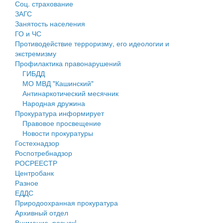
Соц. страхование
Персональные данные
ЗАГС
Занятость населения
Оценка регулирующего воздействия
ГО и ЧС
Противодействие терроризму, его идеологии и
Деятельность МУ
экстремизму
Профилактика правонарушений
Нормативы градостроительного проектирования
ГИБДД
МО МВД "Кашинский"
Правила землепользования и застройки
Антинаркотический месячник
Народная дружина
Генеральные планы
Прокуратура информирует
Правовое просвещение
Проекты планировки территории
Новости прокуратуры
Гостехнадзор
Собрание депутатов
Роспотребнадзор
РОСРЕЕСТР
Городское поселение
Центробанк
Разное
Сельские поселения
ЕДДС
Природоохранная прокуратура
Архивный отдел
Внимание, розыск!