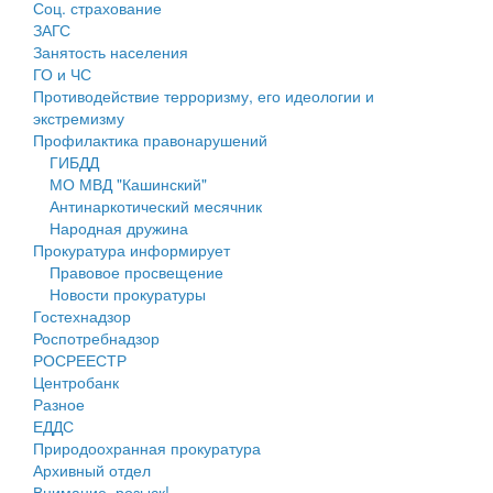
Соц. страхование
Персональные данные
ЗАГС
Занятость населения
Оценка регулирующего воздействия
ГО и ЧС
Противодействие терроризму, его идеологии и
Деятельность МУ
экстремизму
Профилактика правонарушений
Нормативы градостроительного проектирования
ГИБДД
МО МВД "Кашинский"
Правила землепользования и застройки
Антинаркотический месячник
Народная дружина
Генеральные планы
Прокуратура информирует
Правовое просвещение
Проекты планировки территории
Новости прокуратуры
Гостехнадзор
Собрание депутатов
Роспотребнадзор
РОСРЕЕСТР
Городское поселение
Центробанк
Разное
Сельские поселения
ЕДДС
Природоохранная прокуратура
Архивный отдел
Внимание, розыск!