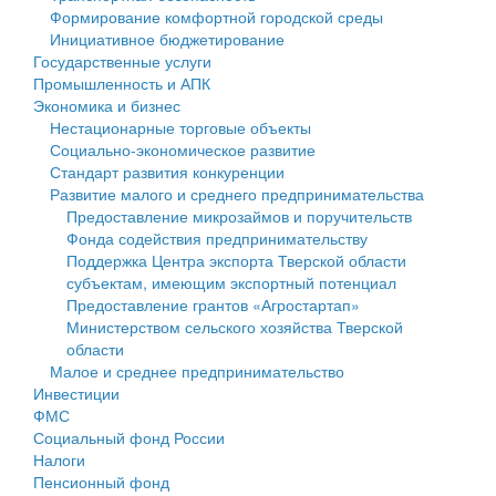
Формирование комфортной городской среды
Государственные услуги
Символика
муниципального округа Тверской области
Финансовое управление
Инициативное бюджетирование
Государственные услуги
Промышленность и АПК
Устав
Администрация Кашинского муниципального округа
Бюджет для граждан
Промышленность и АПК
Экономика и бизнес
Экономика и бизнес
Гостям округа
Тверской области
Имущество
Нестационарные торговые объекты
Социально-экономическое развитие
...
Туризм
Управление сельскими территориями
Выявление правообладателей ранее учтенных
Стандарт развития конкуренции
Развитие малого и среднего предпринимательства
Культура
Открытые данные
объектов недвижимости
Предоставление микрозаймов и поручительств
Фонда содействия предпринимательству
Образование
Работа с обращениями граждан
Имущественная поддержка субъектов малого и
Поддержка Центра экспорта Тверской области
субъектам, имеющим экспортный потенциал
Здравоохранение
Муниципальный контроль
среднего предпринимательства
Предоставление грантов «Агростартап»
Министерством сельского хозяйства Тверской
Социальная защита
Муниципальные услуги
Информационная поддержка субъектов малого и
области
Малое и среднее предпринимательство
Фотоальбом
Проекты административных регламентов
среднего предпринимательства
Инвестиции
ФМС
Антимонопольный комплаенс
Муниципальные программы
Социальный фонд России
Налоги
Противодействие коррупции
Контрольно-счетная палата
Пенсионный фонд