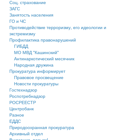
Соц. страхование
Персональные данные
ЗАГС
Занятость населения
Оценка регулирующего воздействия
ГО и ЧС
Противодействие терроризму, его идеологии и
Деятельность МУ
экстремизму
Профилактика правонарушений
Нормативы градостроительного проектирования
ГИБДД
МО МВД "Кашинский"
Правила землепользования и застройки
Антинаркотический месячник
Народная дружина
Генеральные планы
Прокуратура информирует
Правовое просвещение
Проекты планировки территории
Новости прокуратуры
Гостехнадзор
Собрание депутатов
Роспотребнадзор
РОСРЕЕСТР
Городское поселение
Центробанк
Разное
Сельские поселения
ЕДДС
Природоохранная прокуратура
Архивный отдел
Внимание, розыск!