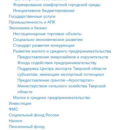
Формирование комфортной городской среды
Государственные услуги
Символика
муниципального округа Тверской области
Финансовое управление
Инициативное бюджетирование
Государственные услуги
Промышленность и АПК
Устав
Администрация Кашинского муниципального округа
Бюджет для граждан
Промышленность и АПК
Экономика и бизнес
Экономика и бизнес
Гостям округа
Тверской области
Имущество
Нестационарные торговые объекты
Социально-экономическое развитие
...
Туризм
Управление сельскими территориями
Выявление правообладателей ранее учтенных
Стандарт развития конкуренции
Развитие малого и среднего предпринимательства
Культура
Открытые данные
объектов недвижимости
Предоставление микрозаймов и поручительств
Фонда содействия предпринимательству
Образование
Работа с обращениями граждан
Имущественная поддержка субъектов малого и
Поддержка Центра экспорта Тверской области
субъектам, имеющим экспортный потенциал
Здравоохранение
Муниципальный контроль
среднего предпринимательства
Предоставление грантов «Агростартап»
Министерством сельского хозяйства Тверской
Социальная защита
Муниципальные услуги
Информационная поддержка субъектов малого и
области
Малое и среднее предпринимательство
Фотоальбом
Проекты административных регламентов
среднего предпринимательства
Инвестиции
ФМС
Антимонопольный комплаенс
Муниципальные программы
Социальный фонд России
Налоги
Противодействие коррупции
Контрольно-счетная палата
Пенсионный фонд