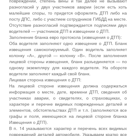
повреждений, степень вины и так далее не вызывают
разногласий у двух участников аварии (если есть хоть
малейшие споры, то придется оформлять ДТП либо на
посту ДПС, либо с участием сотрудников ГИБДД на месте.
Отсутствие разногласий подтверждается подписями двух
водителей — участников ДТП в извещении о ДТП.
Заполнение бланка евро протокола (извещения о ДТП):
Оба водителя заполняют одно извещение о ДТП. Бланк
извещения самокопируемый. Один водитель заполняет
колонку «А», другой ― колонку «В». После заполнения
лицевой стороны извещения, бланк разъединяется — по
одному экземпляру для каждого водителя. На обороте
водители заполняют каждый свой бланк.
Лицевая сторона извещения о ДТП:
На лицевой стороне извещения должна содержаться
информация о месте, дате, времени ДТП, сведения об
участниках аварии, о свидетелях, о страховщиках, о
характере и перечне видимых поврежденных деталей и
элементов, обстоятельствах ДТП и т.п. (заполняются все
графы и поля, имеющиеся на лицевой стороне бланка
Извещения о ДТП).
В п. 14 указываются характер и перечень всех видимых
повреждений деталей автомобиля. Указываем кратко все