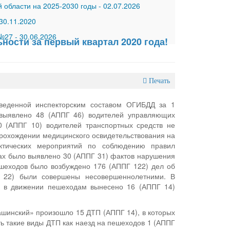
 области на 2025-2030 годы
-
02.07.2026
30.11.2020
 №27
-
30.06.2026
ости за первый квартал 2020 года!
Печать
оведенной инспекторским составом ОГИБДД за 1
 выявлено 48 (АППГ 46) водителей управляющих
0 (АППГ 10) водителей транспортных средств не
прохождении медицинского освидетельствования на
ктических мероприятий по соблюдению правил
ах было выявлено 30 (АППГ 31) фактов нарушения
ешеходов было возбуждено 176 (АППГ 122) дел об
Г 22) были совершены несовершеннолетними. В
о в движении пешеходам вынесено 16 (АППГ 14)
шинский» произошло 15 ДТП (АППГ 14), в которых
ть такие виды ДТП как наезд на пешеходов 1 (АППГ