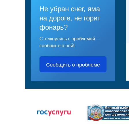
Не убран снег, яма
на дороге, не горит
фонарь?
Столкнулись с проблемой —
сообщите о ней!
Сообщить о проблеме