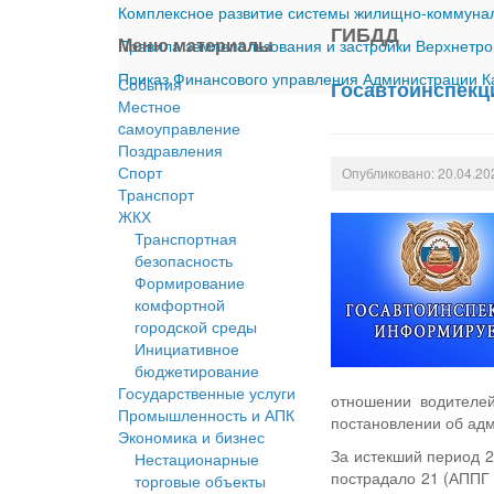
Комплексное развитие системы жилищно-коммуналь
ГИБДД
Меню материалы
Правила землепользования и застройки Верхнетро
Приказ Финансового управления Администрации Ка
События
Госавтоинспекц
Местное
cамоуправление
Поздравления
Спорт
Опубликовано: 20.04.20
Транспорт
ЖКХ
Транспортная
безопасность
Формирование
комфортной
городской среды
Инициативное
бюджетирование
Государственные услуги
отношении водителе
Промышленность и АПК
постановлении об ад
Экономика и бизнес
За истекший период 
Нестационарные
пострадало 21 (АППГ 
торговые объекты