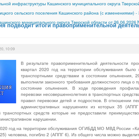
ной инфраструктуры Кашинского муниципального округа Тверской
ицкого сельского поселения Кашинского района (с изменениями)
-
шинского муниципального округа Тверской области от 26.06.2026
ия подводит итоги правоприменительной деятельн
20, 10:09
В результате правоприменительной деятельности пр
квартал 2020 год на территории обслуживания было
транспортными средствами в состоянии опьянения, 2
выполнили законного требования должностного лица о 
состояние опьянения. В ходе проведения профила
перевозки несовершеннолетних в транспортных средств
правил перевозки детей и подростков. В отношении п
административных нарушениях из которых 35 (АПП
й транспортных средств которые не предоставили преимуществ
министративном нарушении.
2020 год на территории обслуживания ОГИБДД МО МВД России «Ка
25) человека, погибло 2 (АППГ 6). Из общего числа можно выдели