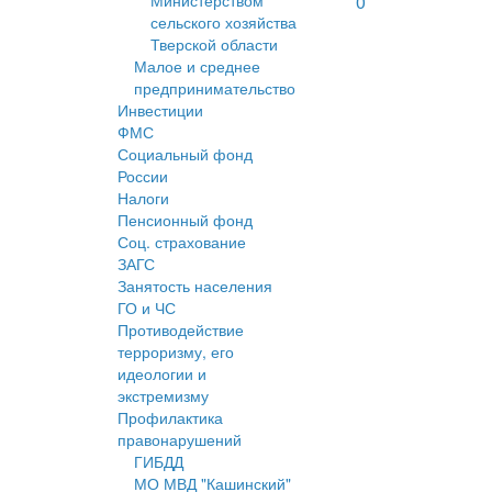
Министерством
0
сельского хозяйства
Тверской области
Малое и среднее
предпринимательство
Инвестиции
ФМС
Социальный фонд
России
Налоги
Пенсионный фонд
Соц. страхование
ЗАГС
Занятость населения
ГО и ЧС
Противодействие
терроризму, его
идеологии и
экстремизму
Профилактика
правонарушений
ГИБДД
МО МВД "Кашинский"