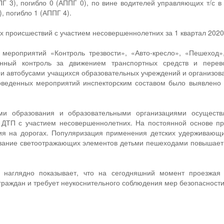
ПГ 3), погибло 0 (АППГ 0), по вине водителей управляющих т/с 
, погибло 1 (АППГ 4).
 происшествий с участием несовершеннолетних за 1 квартал 2020 
мероприятий «Контроль трезвости», «Авто-кресло», «Пешеход»,
янный контроль за движением транспортных средств и перев
и автобусами учащихся образовательных учреждений и организова
роведенных мероприятий инспекторским составом было выявлено
ми образования и образовательными организациями осуществ
 ДТП с участием несовершеннолетних. На постоянной основе пр
ия на дорогах. Популяризация применения детских удерживающи
ование светоотражающих элементов детьми пешеходами повышает 
 наглядно показывает, что на сегодняшний момент проезжая
раждан и требует неукоснительного соблюдения мер безопасност