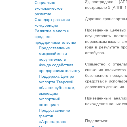
2), пострадало 1 (АП
Социально-
пострадало 5 (АППГ 1)
экономическое
развитие
Дорожно-транспортных
Стандарт развития
конкуренции
Проведение целевых 
Развитие малого и
осуществлять посто
среднего
перевозкам школьным
предпринимательства
года в результате п
Предоставление
автобусов.
микрозаймов и
поручительств
Совместно с отдела
Фонда содействия
снижения количества
предпринимательству
безопасного поведен
Поддержка Центра
средствах и использ
экспорта Тверской
дорожного движения.
области субъектам,
имеющим
Приведенный анализ
экспортный
нахождения наших сог
потенциал
Предоставление
грантов
Поделиться:
«Агростартап»