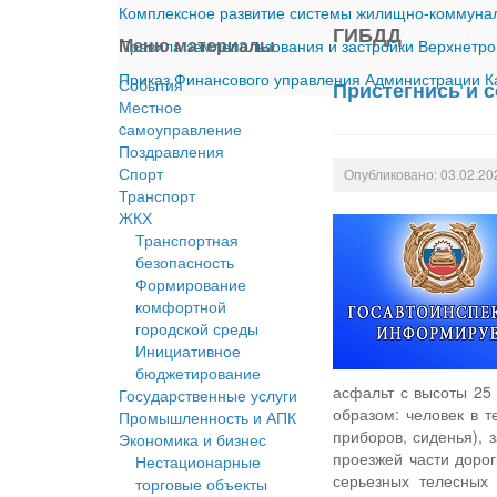
Комплексное развитие системы жилищно-коммуналь
ГИБДД
Меню материалы
Правила землепользования и застройки Верхнетро
Приказ Финансового управления Администрации Ка
События
Пристегнись и 
Местное
cамоуправление
Поздравления
Спорт
Опубликовано: 03.02.20
Транспорт
ЖКХ
Транспортная
безопасность
Формирование
комфортной
городской среды
Инициативное
бюджетирование
асфальт с высоты 25
Государственные услуги
образом: человек в 
Промышленность и АПК
приборов, сиденья), 
Экономика и бизнес
проезжей части дорог
Нестационарные
серьезных телесных
торговые объекты