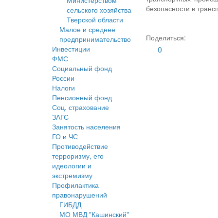
Министерством
безопасности в транс
сельского хозяйства
Тверской области
Малое и среднее
Поделиться:
предпринимательство
Инвестиции
0
ФМС
Социальный фонд
России
Налоги
Пенсионный фонд
Соц. страхование
ЗАГС
Занятость населения
ГО и ЧС
Противодействие
терроризму, его
идеологии и
экстремизму
Профилактика
правонарушений
ГИБДД
МО МВД "Кашинский"