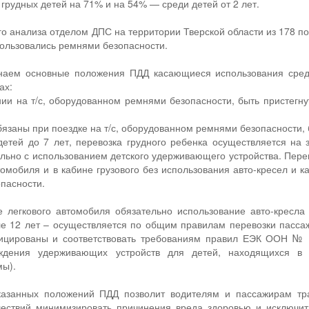
 грудных детей на 71% и на 54% — среди детей от 2 лет.
о анализа отделом ДПС на территории Тверской области из 178 пог
пользовались ремнями безопасности.
наем основные положения ПДД касающиеся использования сред
ах:
ении на т/с, оборудованном ремнями безопасности, быть пристегн
обязаны при поездке на т/с, оборудованном ремнями безопасности,
 детей до 7 лет, перевозка грудного ребенка осуществляется на 
льно с использованием детского удерживающего устройства. Перево
томобиля и в кабине грузового без использования авто-кресел и к
пасности.
 легкового автомобиля обязательно использование авто-кресла 
е 12 лет – осуществляется по общим правилам перевозки пассаж
ицированы и соответствовать требованиям правил ЕЭК ООН № 
ждения удерживающих устройств для детей, находящихся в м
ы).
азанных положений ПДД позволит водителям и пассажирам тра
ествий минимизировать причинения вреда здоровью и исключить