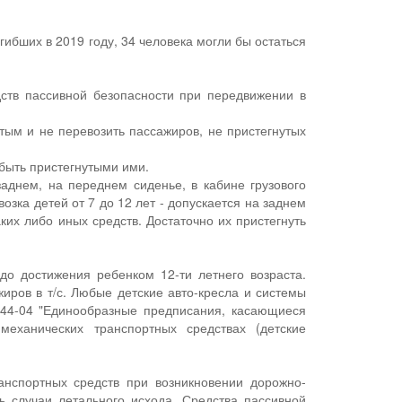
ибших в 2019 году, 34 человека могли бы остаться
ств пассивной безопасности при передвижении в
утым и не перевозить пассажиров, не пристегнутых
 быть пристегнутыми ими.
заднем, на переднем сиденье, в кабине грузового
зка детей от 7 до 12 лет - допускается на заднем
аких либо иных средств. Достаточно их пристегнуть
до достижения ребенком 12-ти летнего возраста.
иров в т/с. Любые детские авто-кресла и системы
44-04 "Единообразные предписания, касающиеся
еханических транспортных средствах (детские
нспортных средств при возникновении дорожно-
 случаи летального исхода. Средства пассивной