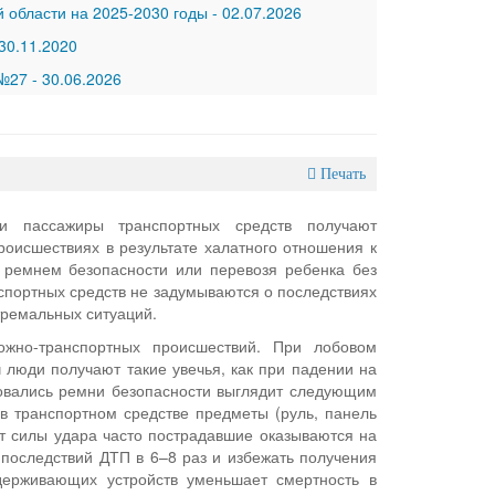
 области на 2025-2030 годы
-
02.07.2026
30.11.2020
 №27
-
30.06.2026
Печать
 и пассажиры транспортных средств получают
оисшествиях в результате халатного отношения к
 ремнем безопасности или перевозя ребенка без
спортных средств не задумываются о последствиях
стремальных ситуаций.
ожно-транспортных происшествий. При лобовом
ч люди получают такие увечья, как при падении на
зовались ремни безопасности выглядит следующим
в транспортном средстве предметы (руль, панель
от силы удара часто пострадавшие оказываются на
 последствий ДТП в 6–8 раз и избежать получения
держивающих устройств уменьшает смертность в