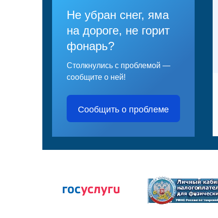
Не убран снег, яма
на дороге, не горит
фонарь?
Столкнулись с проблемой —
сообщите о ней!
Сообщить о проблеме