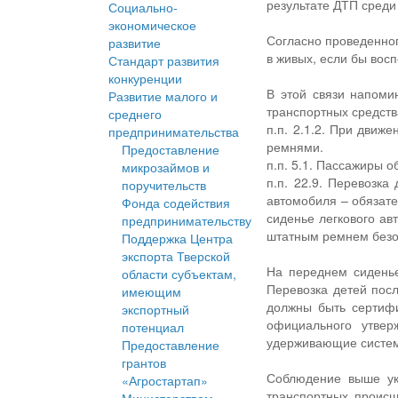
результате ДТП среди
Социально-
экономическое
Согласно проведенног
развитие
в живых, если бы вос
Стандарт развития
конкуренции
В этой связи напоми
Развитие малого и
транспортных средств
среднего
п.п. 2.1.2. При движ
предпринимательства
ремнями.
Предоставление
п.п. 5.1. Пассажиры 
микрозаймов и
п.п. 22.9. Перевозка
поручительств
автомобиля – обязате
Фонда содействия
сиденье легкового ав
предпринимательству
штатным ремнем безо
Поддержка Центра
экспорта Тверской
На переднем сиденье
области субъектам,
Перевозка детей посл
имеющим
должны быть сертиф
экспортный
официального утвер
потенциал
удерживающие систем
Предоставление
грантов
Соблюдение выше ук
«Агростартап»
транспортных происш