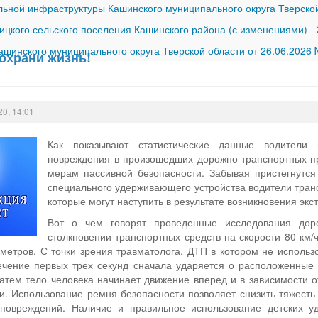
ной инфраструктуры Кашинского муниципального округа Тверской
ицкого сельского поселения Кашинского района (с изменениями)
-
шинского муниципального округа Тверской области от 26.06.2026
сохрани жизнь!
20, 14:01
Как показывают статистические данные водители
повреждения в произошедших дорожно-транспортных пр
мерам пассивной безопасности. Забывая пристегнутся
специального удерживающего устройства водители тран
которые могут наступить в результате возникновения эк
Вот о чем говорят проведенные исследования дор
столкновении транспортных средств на скорости 80 км/
 метров. С точки зрения травматолога, ДТП в котором не исполь
течение первых трех секунд сначала ударяется о расположенные 
затем тело человека начинает движение вперед и в зависимости 
и. Использование ремня безопасности позволяет снизить тяжесть
 повреждений. Наличие и правильное использование детских у