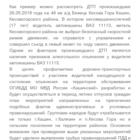
Как пример можно рассмотреть ДТП произошедшее
26.05.2019 года на 46 км а/д Бежецк Кесова Гора Кашин,
Кесовогорского района. В котором несовершеннолетний
(17 лет) водитель автомашины ВАЗ 11113, житель
Кесовогорского района не выбрал безопасный скоростной
режим движения, не справился с управлением и
совершил съезд в левый кювет по ходу своего движения.
Одним из факторов произошедшего ДТП является
наличие признаков алкогольного опьянения у водителя
автомашины ВАЗ 11113.
В целях профилактики дорожно-транспортных
происшествий с участием водителей находящихся в
состоянии опьянения на территории обслуживания
ОГИБДД МО МВД России «Кашинский» разработан и
будет осуществляться в период летних отпусков граждан
план мероприятий направленных на пресечения
подобных фактов административных и уголовных
правонарушений. Группами нарядов будут отрабатыватся
не только г.Кашин, г.Калязин и п.Кесова Гора но и
сельские поселения на территории районов. Основное
внимание при проведении выше указанных мероприятий
будет уделено выявлению грубых правонарушений ПДД и