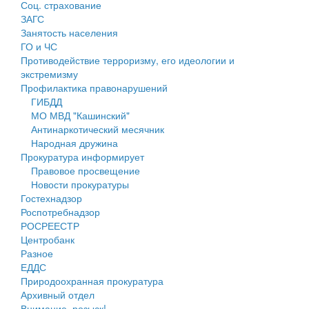
Соц. страхование
Персональные данные
ЗАГС
Занятость населения
Оценка регулирующего воздействия
ГО и ЧС
Противодействие терроризму, его идеологии и
Деятельность МУ
экстремизму
Профилактика правонарушений
Нормативы градостроительного проектирования
ГИБДД
МО МВД "Кашинский"
Правила землепользования и застройки
Антинаркотический месячник
Народная дружина
Генеральные планы
Прокуратура информирует
Правовое просвещение
Проекты планировки территории
Новости прокуратуры
Гостехнадзор
Собрание депутатов
Роспотребнадзор
РОСРЕЕСТР
Городское поселение
Центробанк
Разное
Сельские поселения
ЕДДС
Природоохранная прокуратура
Архивный отдел
Внимание, розыск!