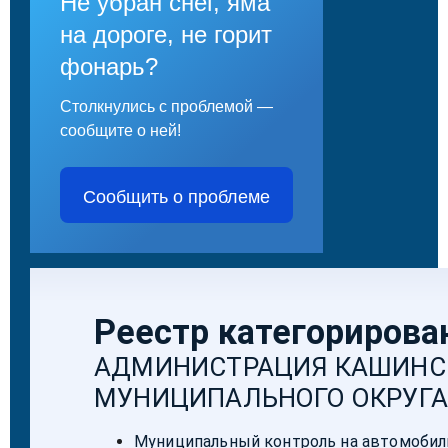
Не убран снег, яма
на дороге, не горит
фонарь?
Столкнулись с проблемой —
сообщите о ней!
Сообщить о проблеме