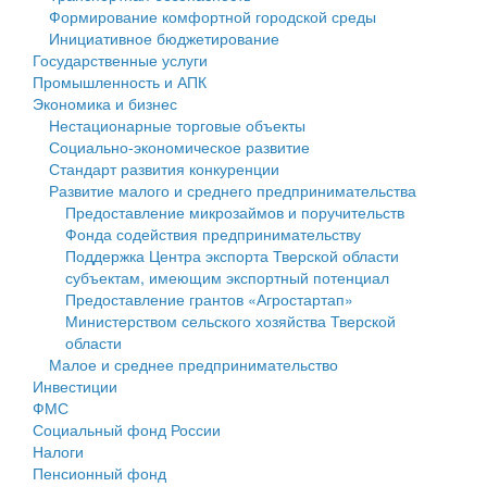
Формирование комфортной городской среды
Государственные услуги
Символика
муниципального округа Тверской области
Финансовое управление
Инициативное бюджетирование
Государственные услуги
Промышленность и АПК
Устав
Администрация Кашинского муниципального округа
Бюджет для граждан
Промышленность и АПК
Экономика и бизнес
Экономика и бизнес
Гостям округа
Тверской области
Имущество
Нестационарные торговые объекты
Социально-экономическое развитие
...
Туризм
Управление сельскими территориями
Выявление правообладателей ранее учтенных
Стандарт развития конкуренции
Развитие малого и среднего предпринимательства
Культура
Открытые данные
объектов недвижимости
Предоставление микрозаймов и поручительств
Фонда содействия предпринимательству
Образование
Работа с обращениями граждан
Имущественная поддержка субъектов малого и
Поддержка Центра экспорта Тверской области
субъектам, имеющим экспортный потенциал
Здравоохранение
Муниципальный контроль
среднего предпринимательства
Предоставление грантов «Агростартап»
Министерством сельского хозяйства Тверской
Социальная защита
Муниципальные услуги
Информационная поддержка субъектов малого и
области
Малое и среднее предпринимательство
Фотоальбом
Проекты административных регламентов
среднего предпринимательства
Инвестиции
ФМС
Антимонопольный комплаенс
Муниципальные программы
Социальный фонд России
Налоги
Противодействие коррупции
Контрольно-счетная палата
Пенсионный фонд