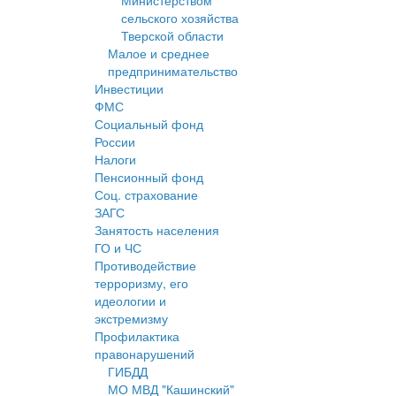
Министерством
сельского хозяйства
Тверской области
Малое и среднее
предпринимательство
Инвестиции
ФМС
Социальный фонд
России
Налоги
Пенсионный фонд
Соц. страхование
ЗАГС
Занятость населения
ГО и ЧС
Противодействие
терроризму, его
идеологии и
экстремизму
Профилактика
правонарушений
ГИБДД
МО МВД "Кашинский"