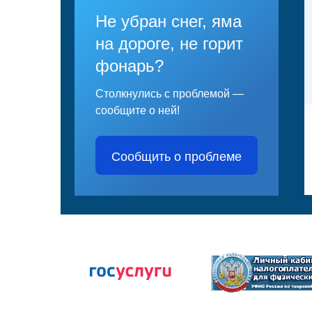
Не убран снег, яма
на дороге, не горит
фонарь?
Столкнулись с проблемой —
сообщите о ней!
Сообщить о проблеме