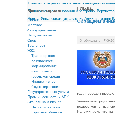
Комплексное развитие системы жилищно-коммуналь
ГИБДД
Меню материалы
Правила землепользования и застройки Верхнетро
Приказ Финансового управления Администрации Ка
События
Обращаем внима
Местное
cамоуправление
Поздравления
Спорт
Опубликовано: 17.09.20
Транспорт
ЖКХ
Транспортная
безопасность
Формирование
комфортной
городской среды
Инициативное
бюджетирование
Государственные услуги
года проводит профил
Промышленность и АПК
Уважаемые родители
Экономика и бизнес
подростков в транс
Нестационарные
Напоминаем, что на 
торговые объекты