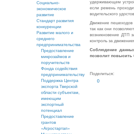
удерживающем устрой
Социально-
если ремень проходи
экономическое
водительского удосто
развитие
Стандарт развития
Движение пешеходов 
конкуренции
так как они позволяю
Развитие малого и
возникновение ДТП з
среднего
контроль за движение
предпринимательства
Соблюдение данных
Предоставление
позволит повысить 
микрозаймов и
поручительств
Фонда содействия
Поделиться:
предпринимательству
Поддержка Центра
0
экспорта Тверской
области субъектам,
имеющим
экспортный
потенциал
Предоставление
грантов
«Агростартап»