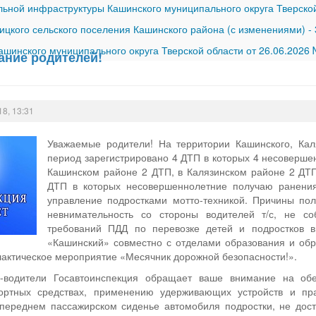
ной инфраструктуры Кашинского муниципального округа Тверской
ицкого сельского поселения Кашинского района (с изменениями)
-
шинского муниципального округа Тверской области от 26.06.2026
ние родителей!
18, 13:31
Уважаемые родители! На территории Кашинского, Каля
период зарегистрировано 4 ДТП в которых 4 несоверше
Кашинском районе 2 ДТП, в Калязинском районе 2 ДТП
ДТП в которых несовершеннолетние получаю ранения 
управление подростками мотто-техникой. Причины по
невнимательность со стороны водителей т/с, не с
требований ПДД по перевозке детей и подростков
«Кашинский» совместно с отделами образования и обр
актическое мероприятие «Месячник дорожной безопасности!».
-водители Госавтоинспекция обращает ваше внимание на обе
портных средствах, применению удерживающих устройств и пр
переднем пассажирском сиденье автомобиля подростки, не дости