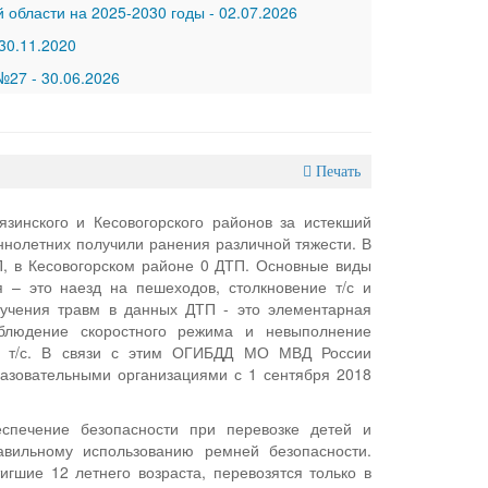
 области на 2025-2030 годы
-
02.07.2026
30.11.2020
 №27
-
30.06.2026
Печать
зинского и Кесовогорского районов за истекший
ннолетних получили ранения различной тяжести. В
, в Кесовогорском районе 0 ДТП. Основные виды
– это наезд на пешеходов, столкновение т/с и
лучения травм в данных ДТП - это элементарная
облюдение скоростного режима и невыполнение
 в т/с. В связи с этим ОГИБДД МО МВД России
азовательными организациями с 1 сентября 2018
спечение безопасности при перевозке детей и
авильному использованию ремней безопасности.
гшие 12 летнего возраста, перевозятся только в