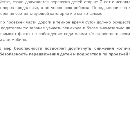
стве, сзади допускается перевозка детей старше 7 лет с исполь
т через предплечье, а не через шею ребенка. Передвижение на м
верения соответствующей категории и в мотто-шлеме.
по проезжей части дороги в темное время суток должно осущест
т водителям т/с заранее увидеть пешехода и более внимательно дв
анимают факты не соблюдение водителями т/с скоростного режи
м автомобиля.
 мер безопасности позволяет достигнуть снижения колич
безопасность передвижения детей и подростков по проезжей 