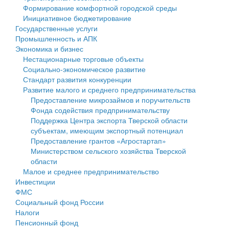
Формирование комфортной городской среды
Государственные услуги
Символика
муниципального округа Тверской области
Финансовое управление
Инициативное бюджетирование
Государственные услуги
Промышленность и АПК
Устав
Администрация Кашинского муниципального округа
Бюджет для граждан
Промышленность и АПК
Экономика и бизнес
Экономика и бизнес
Гостям округа
Тверской области
Имущество
Нестационарные торговые объекты
Социально-экономическое развитие
...
Туризм
Управление сельскими территориями
Выявление правообладателей ранее учтенных
Стандарт развития конкуренции
Развитие малого и среднего предпринимательства
Культура
Открытые данные
объектов недвижимости
Предоставление микрозаймов и поручительств
Фонда содействия предпринимательству
Образование
Работа с обращениями граждан
Имущественная поддержка субъектов малого и
Поддержка Центра экспорта Тверской области
субъектам, имеющим экспортный потенциал
Здравоохранение
Муниципальный контроль
среднего предпринимательства
Предоставление грантов «Агростартап»
Министерством сельского хозяйства Тверской
Социальная защита
Муниципальные услуги
Информационная поддержка субъектов малого и
области
Малое и среднее предпринимательство
Фотоальбом
Проекты административных регламентов
среднего предпринимательства
Инвестиции
ФМС
Антимонопольный комплаенс
Муниципальные программы
Социальный фонд России
Налоги
Противодействие коррупции
Контрольно-счетная палата
Пенсионный фонд