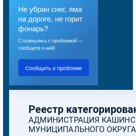
Не убран снег, яма
на дороге, не горит
фонарь?
Столкнулись с проблемой —
сообщите о ней!
Сообщить о проблеме