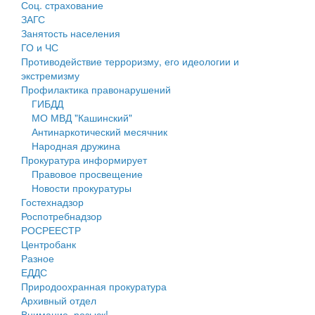
Соц. страхование
Персональные данные
ЗАГС
Занятость населения
Оценка регулирующего воздействия
ГО и ЧС
Противодействие терроризму, его идеологии и
Деятельность МУ
экстремизму
Профилактика правонарушений
Нормативы градостроительного проектирования
ГИБДД
МО МВД "Кашинский"
Правила землепользования и застройки
Антинаркотический месячник
Народная дружина
Генеральные планы
Прокуратура информирует
Правовое просвещение
Проекты планировки территории
Новости прокуратуры
Гостехнадзор
Собрание депутатов
Роспотребнадзор
РОСРЕЕСТР
Городское поселение
Центробанк
Разное
Сельские поселения
ЕДДС
Природоохранная прокуратура
Архивный отдел
Внимание, розыск!