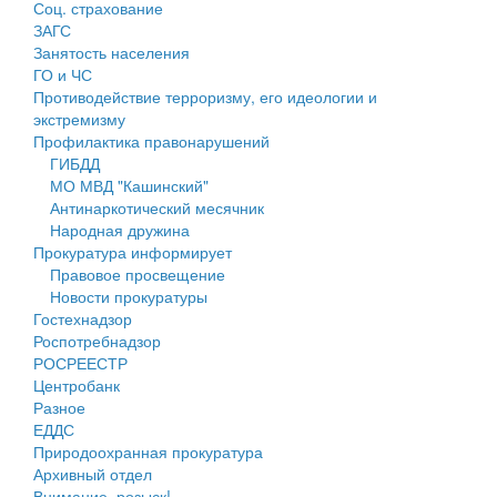
Соц. страхование
Персональные данные
ЗАГС
Занятость населения
Оценка регулирующего воздействия
ГО и ЧС
Противодействие терроризму, его идеологии и
Деятельность МУ
экстремизму
Профилактика правонарушений
Нормативы градостроительного проектирования
ГИБДД
МО МВД "Кашинский"
Правила землепользования и застройки
Антинаркотический месячник
Народная дружина
Генеральные планы
Прокуратура информирует
Правовое просвещение
Проекты планировки территории
Новости прокуратуры
Гостехнадзор
Собрание депутатов
Роспотребнадзор
РОСРЕЕСТР
Городское поселение
Центробанк
Разное
Сельские поселения
ЕДДС
Природоохранная прокуратура
Архивный отдел
Внимание, розыск!