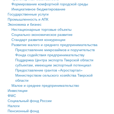
Формирование комфортной городской среды
Государственные услуги
Символика
муниципального округа Тверской области
Финансовое управление
Инициативное бюджетирование
Государственные услуги
Промышленность и АПК
Устав
Администрация Кашинского муниципального округа
Бюджет для граждан
Промышленность и АПК
Экономика и бизнес
Экономика и бизнес
Гостям округа
Тверской области
Имущество
Нестационарные торговые объекты
Социально-экономическое развитие
...
Туризм
Управление сельскими территориями
Выявление правообладателей ранее учтенных
Стандарт развития конкуренции
Развитие малого и среднего предпринимательства
Культура
Открытые данные
объектов недвижимости
Предоставление микрозаймов и поручительств
Фонда содействия предпринимательству
Образование
Работа с обращениями граждан
Имущественная поддержка субъектов малого и
Поддержка Центра экспорта Тверской области
субъектам, имеющим экспортный потенциал
Здравоохранение
Муниципальный контроль
среднего предпринимательства
Предоставление грантов «Агростартап»
Министерством сельского хозяйства Тверской
Социальная защита
Муниципальные услуги
Информационная поддержка субъектов малого и
области
Малое и среднее предпринимательство
Фотоальбом
Проекты административных регламентов
среднего предпринимательства
Инвестиции
ФМС
Антимонопольный комплаенс
Муниципальные программы
Социальный фонд России
Налоги
Противодействие коррупции
Контрольно-счетная палата
Пенсионный фонд