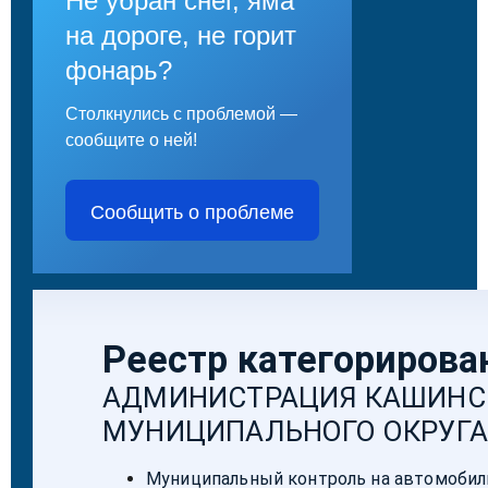
Не убран снег, яма
на дороге, не горит
фонарь?
Столкнулись с проблемой —
сообщите о ней!
Сообщить о проблеме