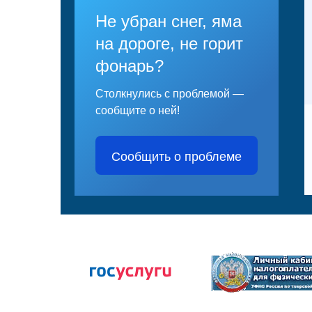
Не убран снег, яма
на дороге, не горит
фонарь?
Столкнулись с проблемой —
сообщите о ней!
Сообщить о проблеме