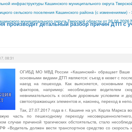
ной инфраструктуры Кашинского муниципального округа Тверской
ицкого сельского поселения Кашинского района (с изменениями)
-
шинского муниципального округа Тверской области от 26.06.2026
ия производит детальный разбор причин ДТП с у
17, 08:31
ОГИБД МО МВД России «Кашинский» обращает Ваше вн
основными видами ДТП являются: съезд в кювет с посл
наезд на пешехода. Как выясняется, основными п
факторов, например: несоблюдение водителем ско
невнимательность к особым дорожным условиям и дор
светоотражающих элементов и, наконец, переход в неп
Так, 27.07.2017 года в г. Кашине на ул. Карла Маркса 
зжую часть по пешеходному переходу несовершеннолетнего,
ом случае причиной трагических обстоятельств, стало несоблю
 РФ «Водитель должен вести транспортное средство со скорост