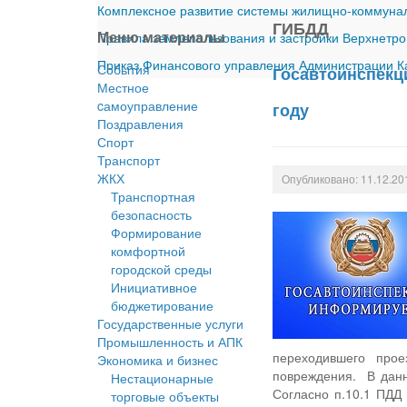
Комплексное развитие системы жилищно-коммуналь
ГИБДД
Меню материалы
Правила землепользования и застройки Верхнетро
Приказ Финансового управления Администрации Ка
События
Госавтоинспекц
Местное
cамоуправление
году
Поздравления
Спорт
Транспорт
ЖКХ
Опубликовано: 11.12.20
Транспортная
безопасность
Формирование
комфортной
городской среды
Инициативное
бюджетирование
Государственные услуги
Промышленность и АПК
переходившего прое
Экономика и бизнес
повреждения. В данн
Нестационарные
Согласно п.10.1 ПДД
торговые объекты