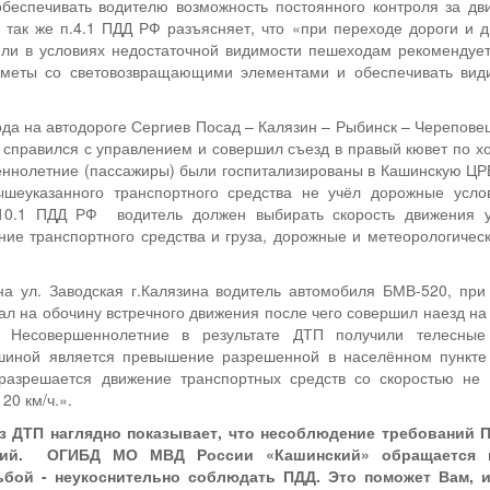
беспечивать водителю возможность постоянного контроля за дв
, так же п.4.1 ПДД РФ разъясняет, что «при переходе дороги и 
или в условиях недостаточной видимости пешеходам рекомендуе
дметы со световозвращающими элементами и обеспечивать види
года на автодороге Сергиев Посад – Калязин – Рыбинск – Черепове
 справился с управлением и совершил съезд в правый кювет по х
еннолетние (пассажиры) были госпитализированы в Кашинскую Ц
ышеуказанного транспортного средства не учёл дорожные усло
10.1 ПДД РФ водитель должен выбирать скорость движения 
ние транспортного средства и груза, дорожные и метеорологическ
на ул. Заводская г.Калязина водитель автомобиля БМВ-520, при 
ал на обочину встречного движения после чего совершил наезд на
. Несовершеннолетние в результате ДТП получили телесные
шиной является превышение разрешенной в населённом пункте 
разрешается движение транспортных средств со скоростью не
20 км/ч.».
 ДТП наглядно показывает, что несоблюдение требований П
вий. ОГИБД МО МВД России «Кашинский» обращается к
ьбой - неукоснительно соблюдать ПДД. Это поможет Вам, 