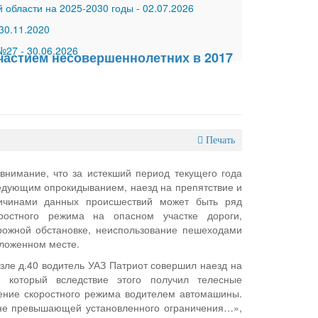
 области на 2025-2030 годы
-
02.07.2026
30.11.2020
 №27
-
30.06.2026
частием несовершеннолетних в 2017
Печать
имание, что за истекший период текущего года
едующим опрокидыванием, наезд на препятствие и
ричинами данных происшествий может быть ряд
ростного режима на опасном участке дороги,
ожной обстановке, неиспользование пешеходами
оложенном месте.
возле д.40 водитель УАЗ Патриот совершил наезд на
 который вследствие этого получил телесные
дение скоростного режима водителем автомашины.
ь не превышающей установленного ограничения…»,