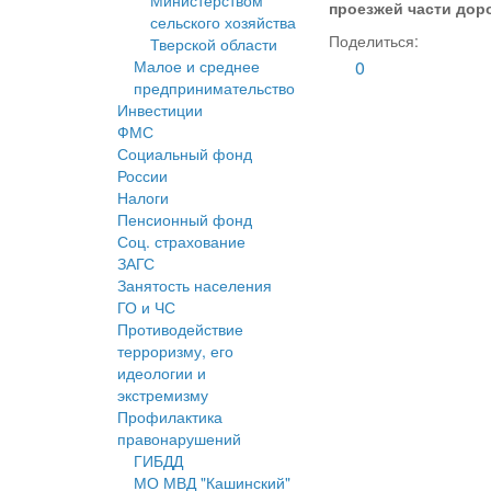
Министерством
проезжей части доро
сельского хозяйства
Поделиться:
Тверской области
Малое и среднее
0
предпринимательство
Инвестиции
ФМС
Социальный фонд
России
Налоги
Пенсионный фонд
Соц. страхование
ЗАГС
Занятость населения
ГО и ЧС
Противодействие
терроризму, его
идеологии и
экстремизму
Профилактика
правонарушений
ГИБДД
МО МВД "Кашинский"