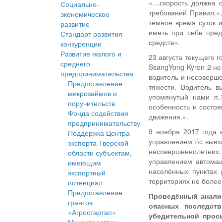
«…скорость должна о
Социально-
требований Правил.»
экономическое
тёмное время суток 
развитие
иметь при себе пре
Стандарт развития
средств».
конкуренции
Развитие малого и
23 августа текущего 
среднего
SsangYong Kyron 2 не
предпринимательства
водитель и несоверш
Предоставление
тяжести. Водитель в
микрозаймов и
упомянутый нами п.
поручительств
особенность и состоя
Фонда содействия
движения.».
предпринимательству
9 ноября 2017 года 
Поддержка Центра
управлением т\с выех
экспорта Тверской
несовершеннолетних
области субъектам,
управлением автома
имеющим
населённых пунктах 
экспортный
территориях не более 
потенциал
Предоставление
Проведённый анализ
грантов
опасных последст
«Агростартап»
убедительной прос