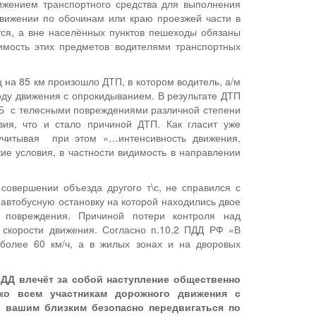
ижением транспортного средства для выполнения
движении по обочинам или краю проезжей части в
тся, а вне населённых пунктов пешеходы обязаны
мость этих предметов водителями транспортных
ц на 85 км произошло ДТП, в котором водитель, а/м
оду движения с опрокидыванием. В результате ДТП
РБ с телесными повреждениями различной степени
вия, что и стало причиной ДТП. Как гласит уже
учитывая при этом «…интенсивность движения,
ие условия, в частности видимость в направлении
совершении объезда другого т\с, не справился с
 автобусную остановку на которой находились двое
 повреждения. Причиной потери контроля над
скорости движения. Согласно п.10.2 ПДД РФ «В
 более 60 км/ч, а в жилых зонах и на дворовых
ДД влечёт за собой наступление общественно
о всем участникам дорожного движения с
и вашим близким безопасно передвигаться по