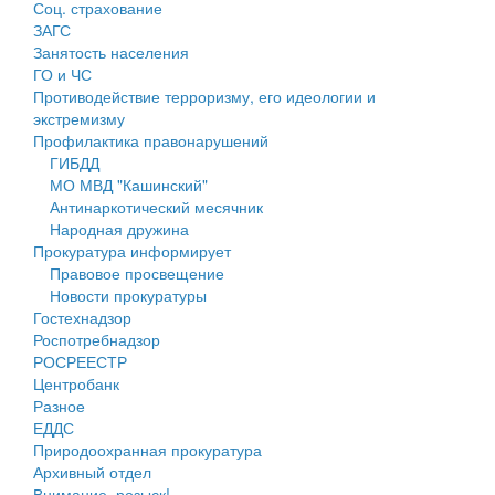
Соц. страхование
Персональные данные
ЗАГС
Занятость населения
Оценка регулирующего воздействия
ГО и ЧС
Противодействие терроризму, его идеологии и
Деятельность МУ
экстремизму
Профилактика правонарушений
Нормативы градостроительного проектирования
ГИБДД
МО МВД "Кашинский"
Правила землепользования и застройки
Антинаркотический месячник
Народная дружина
Генеральные планы
Прокуратура информирует
Правовое просвещение
Проекты планировки территории
Новости прокуратуры
Гостехнадзор
Собрание депутатов
Роспотребнадзор
РОСРЕЕСТР
Городское поселение
Центробанк
Разное
Сельские поселения
ЕДДС
Природоохранная прокуратура
Архивный отдел
Внимание, розыск!