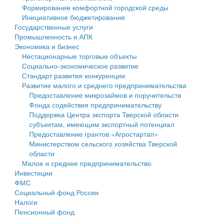
Формирование комфортной городской среды
Государственные услуги
Символика
муниципального округа Тверской области
Финансовое управление
Инициативное бюджетирование
Государственные услуги
Промышленность и АПК
Устав
Администрация Кашинского муниципального округа
Бюджет для граждан
Промышленность и АПК
Экономика и бизнес
Экономика и бизнес
Гостям округа
Тверской области
Имущество
Нестационарные торговые объекты
Социально-экономическое развитие
...
Туризм
Управление сельскими территориями
Выявление правообладателей ранее учтенных
Стандарт развития конкуренции
Развитие малого и среднего предпринимательства
Культура
Открытые данные
объектов недвижимости
Предоставление микрозаймов и поручительств
Фонда содействия предпринимательству
Образование
Работа с обращениями граждан
Имущественная поддержка субъектов малого и
Поддержка Центра экспорта Тверской области
субъектам, имеющим экспортный потенциал
Здравоохранение
Муниципальный контроль
среднего предпринимательства
Предоставление грантов «Агростартап»
Министерством сельского хозяйства Тверской
Социальная защита
Муниципальные услуги
Информационная поддержка субъектов малого и
области
Малое и среднее предпринимательство
Фотоальбом
Проекты административных регламентов
среднего предпринимательства
Инвестиции
ФМС
Антимонопольный комплаенс
Муниципальные программы
Социальный фонд России
Налоги
Противодействие коррупции
Контрольно-счетная палата
Пенсионный фонд