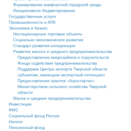
Формирование комфортной городской среды
Государственные услуги
Символика
муниципального округа Тверской области
Финансовое управление
Инициативное бюджетирование
Государственные услуги
Промышленность и АПК
Устав
Администрация Кашинского муниципального округа
Бюджет для граждан
Промышленность и АПК
Экономика и бизнес
Экономика и бизнес
Гостям округа
Тверской области
Имущество
Нестационарные торговые объекты
Социально-экономическое развитие
...
Туризм
Управление сельскими территориями
Выявление правообладателей ранее учтенных
Стандарт развития конкуренции
Развитие малого и среднего предпринимательства
Культура
Открытые данные
объектов недвижимости
Предоставление микрозаймов и поручительств
Фонда содействия предпринимательству
Образование
Работа с обращениями граждан
Имущественная поддержка субъектов малого и
Поддержка Центра экспорта Тверской области
субъектам, имеющим экспортный потенциал
Здравоохранение
Муниципальный контроль
среднего предпринимательства
Предоставление грантов «Агростартап»
Министерством сельского хозяйства Тверской
Социальная защита
Муниципальные услуги
Информационная поддержка субъектов малого и
области
Малое и среднее предпринимательство
Фотоальбом
Проекты административных регламентов
среднего предпринимательства
Инвестиции
ФМС
Антимонопольный комплаенс
Муниципальные программы
Социальный фонд России
Налоги
Противодействие коррупции
Контрольно-счетная палата
Пенсионный фонд