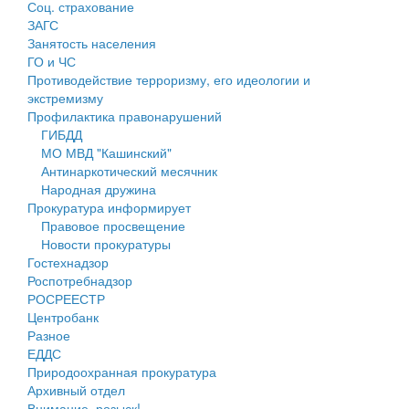
Соц. страхование
Персональные данные
ЗАГС
Занятость населения
Оценка регулирующего воздействия
ГО и ЧС
Противодействие терроризму, его идеологии и
Деятельность МУ
экстремизму
Профилактика правонарушений
Нормативы градостроительного проектирования
ГИБДД
МО МВД "Кашинский"
Правила землепользования и застройки
Антинаркотический месячник
Народная дружина
Генеральные планы
Прокуратура информирует
Правовое просвещение
Проекты планировки территории
Новости прокуратуры
Гостехнадзор
Собрание депутатов
Роспотребнадзор
РОСРЕЕСТР
Городское поселение
Центробанк
Разное
Сельские поселения
ЕДДС
Природоохранная прокуратура
Архивный отдел
Внимание, розыск!