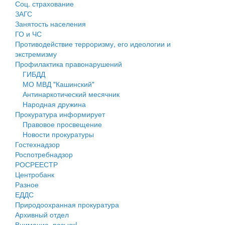
Соц. страхование
Персональные данные
ЗАГС
Занятость населения
Оценка регулирующего воздействия
ГО и ЧС
Противодействие терроризму, его идеологии и
Деятельность МУ
экстремизму
Профилактика правонарушений
Нормативы градостроительного проектирования
ГИБДД
МО МВД "Кашинский"
Правила землепользования и застройки
Антинаркотический месячник
Народная дружина
Генеральные планы
Прокуратура информирует
Правовое просвещение
Проекты планировки территории
Новости прокуратуры
Гостехнадзор
Собрание депутатов
Роспотребнадзор
РОСРЕЕСТР
Городское поселение
Центробанк
Разное
Сельские поселения
ЕДДС
Природоохранная прокуратура
Архивный отдел
Внимание, розыск!