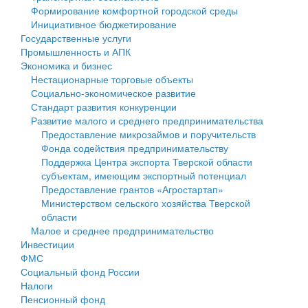
Формирование комфортной городской среды
Государственные услуги
Символика
муниципального округа Тверской области
Финансовое управление
Инициативное бюджетирование
Государственные услуги
Промышленность и АПК
Устав
Администрация Кашинского муниципального округа
Бюджет для граждан
Промышленность и АПК
Экономика и бизнес
Экономика и бизнес
Гостям округа
Тверской области
Имущество
Нестационарные торговые объекты
Социально-экономическое развитие
...
Туризм
Управление сельскими территориями
Выявление правообладателей ранее учтенных
Стандарт развития конкуренции
Развитие малого и среднего предпринимательства
Культура
Открытые данные
объектов недвижимости
Предоставление микрозаймов и поручительств
Фонда содействия предпринимательству
Образование
Работа с обращениями граждан
Имущественная поддержка субъектов малого и
Поддержка Центра экспорта Тверской области
субъектам, имеющим экспортный потенциал
Здравоохранение
Муниципальный контроль
среднего предпринимательства
Предоставление грантов «Агростартап»
Министерством сельского хозяйства Тверской
Социальная защита
Муниципальные услуги
Информационная поддержка субъектов малого и
области
Малое и среднее предпринимательство
Фотоальбом
Проекты административных регламентов
среднего предпринимательства
Инвестиции
ФМС
Антимонопольный комплаенс
Муниципальные программы
Социальный фонд России
Налоги
Противодействие коррупции
Контрольно-счетная палата
Пенсионный фонд