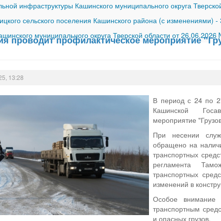
ной инфраструктуры Кашинского муниципального округа Тверской
ицкого сельского поселения Кашинского района (с изменениями)
-
шинского муниципального округа Тверской области от 26.06.2026
ия проводит профилактическое мероприятие "Гру
25, 13:28
В период с 24 по 2
Кашинской Госав
мероприятие "Грузов
При несении слу
обращено на наличи
транспортных средс
регламента Тамо
транспортных средс
изменений в констр
Особое внимание 
транспортным сред
и опасных грузов.