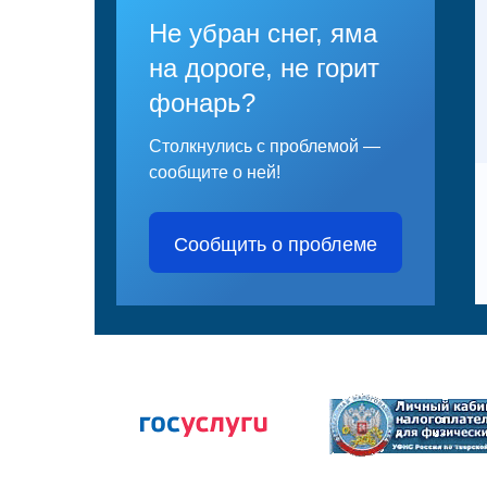
Не убран снег, яма
на дороге, не горит
фонарь?
Столкнулись с проблемой —
сообщите о ней!
Сообщить о проблеме