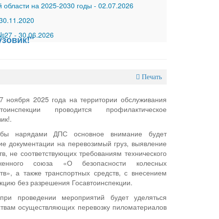
 области на 2025-2030 годы
-
02.07.2026
30.11.2020
 №27
-
30.06.2026
зовик!"
Печать
7 ноября 2025 года на территории обслуживания
тоинспекции проводится профилактическое
ик!.
жбы нарядами ДПС основное внимание будет
е документации на перевозимый груз, выявление
тв, не соответствующих требованиям технического
женного союза «О безопасности колесных
тв», а также транспортных средств, с внесением
укцию без разрешения Госавтоинспекции.
при проведении мероприятий будет уделяться
ствам осуществляющих перевозку пиломатериалов