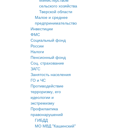
Министерством
сельского хозяйства
Тверской области
Малое и среднее
предпринимательство
Инвестиции
ФМС
Социальный фонд
России
Налоги
Пенсионный фонд
Соц. страхование
ЗАГС
Занятость населения
ГО и ЧС
Противодействие
терроризму, его
идеологии и
экстремизму
Профилактика
правонарушений
ГИБДД
МО МВД "Кашинский"