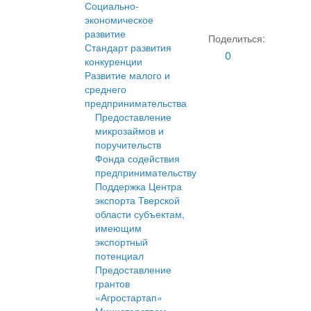
Социально-
экономическое
развитие
Поделиться:
Стандарт развития
0
конкуренции
Развитие малого и
среднего
предпринимательства
Предоставление
микрозаймов и
поручительств
Фонда содействия
предпринимательству
Поддержка Центра
экспорта Тверской
области субъектам,
имеющим
экспортный
потенциал
Предоставление
грантов
«Агростартап»