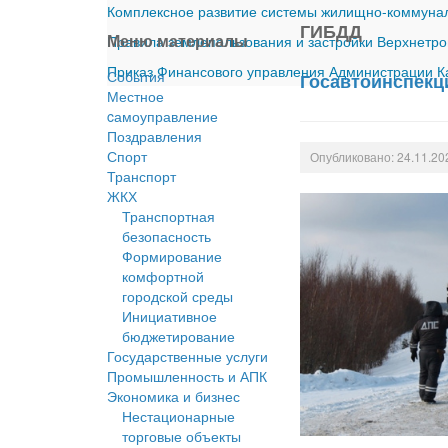
Комплексное развитие системы жилищно-коммуналь
ГИБДД
Меню материалы
Правила землепользования и застройки Верхнетро
Приказ Финансового управления Администрации Ка
События
Госавтоинспекц
Местное
cамоуправление
Поздравления
Спорт
Опубликовано: 24.11.20
Транспорт
ЖКХ
Транспортная
безопасность
Формирование
комфортной
городской среды
Инициативное
бюджетирование
Государственные услуги
Промышленность и АПК
Экономика и бизнес
Нестационарные
торговые объекты