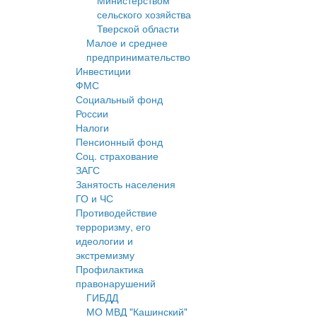
Министерством
сельского хозяйства
Тверской области
Малое и среднее
предпринимательство
Инвестиции
ФМС
Социальный фонд
России
Налоги
Пенсионный фонд
Соц. страхование
ЗАГС
Занятость населения
ГО и ЧС
Противодействие
терроризму, его
идеологии и
экстремизму
Профилактика
правонарушений
ГИБДД
МО МВД "Кашинский"