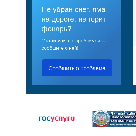
Не убран снег, яма
на дороге, не горит
фонарь?
Столкнулись с проблемой —
сообщите о ней!
Сообщить о проблеме