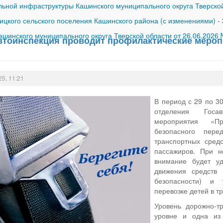
ной инфраструктуры Кашинского муниципального округа Тверской
ицкого сельского поселения Кашинского района (с изменениями)
-
шинского муниципального округа Тверской области от 26.06.2026
втоинспекция проводит профилактические мероп
25, 11:21
В период с 29 по 3
отделения Госав
мероприятия «П
безопасного пере
транспортных средс
пассажиров. При н
внимание будет уд
движения средств 
безопасности) и 
перевозке детей в т
Уровень дорожно-т
уровне и одна из