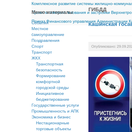
Комплексное развитие системы жилищно-коммуналь
ГИБДД
Меню материалы
Правила землепользования и застройки Верхнетро
Приказ Финансового управления Администрации Ка
События
Кашинская госа
Местное
cамоуправление
Поздравления
Спорт
Опубликовано: 29.09.20
Транспорт
ЖКХ
Транспортная
безопасность
Формирование
комфортной
городской среды
Инициативное
бюджетирование
Государственные услуги
Промышленность и АПК
Экономика и бизнес
Нестационарные
торговые объекты