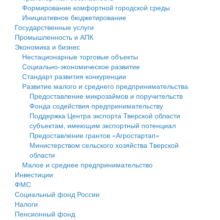
Формирование комфортной городской среды
Государственные услуги
Символика
муниципального округа Тверской области
Финансовое управление
Инициативное бюджетирование
Государственные услуги
Промышленность и АПК
Устав
Администрация Кашинского муниципального округа
Бюджет для граждан
Промышленность и АПК
Экономика и бизнес
Экономика и бизнес
Гостям округа
Тверской области
Имущество
Нестационарные торговые объекты
Социально-экономическое развитие
...
Туризм
Управление сельскими территориями
Выявление правообладателей ранее учтенных
Стандарт развития конкуренции
Развитие малого и среднего предпринимательства
Культура
Открытые данные
объектов недвижимости
Предоставление микрозаймов и поручительств
Фонда содействия предпринимательству
Образование
Работа с обращениями граждан
Имущественная поддержка субъектов малого и
Поддержка Центра экспорта Тверской области
субъектам, имеющим экспортный потенциал
Здравоохранение
Муниципальный контроль
среднего предпринимательства
Предоставление грантов «Агростартап»
Министерством сельского хозяйства Тверской
Социальная защита
Муниципальные услуги
Информационная поддержка субъектов малого и
области
Малое и среднее предпринимательство
Фотоальбом
Проекты административных регламентов
среднего предпринимательства
Инвестиции
ФМС
Антимонопольный комплаенс
Муниципальные программы
Социальный фонд России
Налоги
Противодействие коррупции
Контрольно-счетная палата
Пенсионный фонд