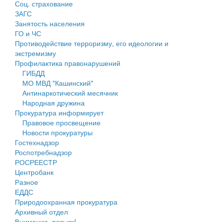
Соц. страхование
Персональные данные
ЗАГС
Занятость населения
Оценка регулирующего воздействия
ГО и ЧС
Противодействие терроризму, его идеологии и
Деятельность МУ
экстремизму
Профилактика правонарушений
Нормативы градостроительного проектирования
ГИБДД
МО МВД "Кашинский"
Правила землепользования и застройки
Антинаркотический месячник
Народная дружина
Генеральные планы
Прокуратура информирует
Правовое просвещение
Проекты планировки территории
Новости прокуратуры
Гостехнадзор
Собрание депутатов
Роспотребнадзор
РОСРЕЕСТР
Городское поселение
Центробанк
Разное
Сельские поселения
ЕДДС
Природоохранная прокуратура
Архивный отдел
Внимание, розыск!