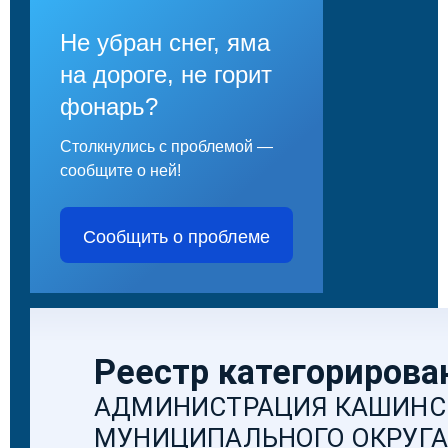
Не убран снег, яма
на дороге, не горит
фонарь?
Столкнулись с проблемой —
сообщите о ней!
Сообщить о проблеме