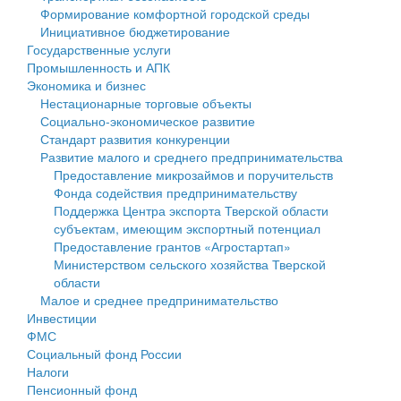
Формирование комфортной городской среды
Государственные услуги
Символика
муниципального округа Тверской области
Финансовое управление
Инициативное бюджетирование
Государственные услуги
Промышленность и АПК
Устав
Администрация Кашинского муниципального округа
Бюджет для граждан
Промышленность и АПК
Экономика и бизнес
Экономика и бизнес
Гостям округа
Тверской области
Имущество
Нестационарные торговые объекты
Социально-экономическое развитие
...
Туризм
Управление сельскими территориями
Выявление правообладателей ранее учтенных
Стандарт развития конкуренции
Развитие малого и среднего предпринимательства
Культура
Открытые данные
объектов недвижимости
Предоставление микрозаймов и поручительств
Фонда содействия предпринимательству
Образование
Работа с обращениями граждан
Имущественная поддержка субъектов малого и
Поддержка Центра экспорта Тверской области
субъектам, имеющим экспортный потенциал
Здравоохранение
Муниципальный контроль
среднего предпринимательства
Предоставление грантов «Агростартап»
Министерством сельского хозяйства Тверской
Социальная защита
Муниципальные услуги
Информационная поддержка субъектов малого и
области
Малое и среднее предпринимательство
Фотоальбом
Проекты административных регламентов
среднего предпринимательства
Инвестиции
ФМС
Антимонопольный комплаенс
Муниципальные программы
Социальный фонд России
Налоги
Противодействие коррупции
Контрольно-счетная палата
Пенсионный фонд