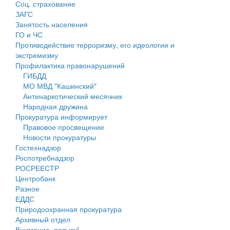
Соц. страхование
Персональные данные
ЗАГС
Занятость населения
Оценка регулирующего воздействия
ГО и ЧС
Противодействие терроризму, его идеологии и
Деятельность МУ
экстремизму
Профилактика правонарушений
Нормативы градостроительного проектирования
ГИБДД
МО МВД "Кашинский"
Правила землепользования и застройки
Антинаркотический месячник
Народная дружина
Генеральные планы
Прокуратура информирует
Правовое просвещение
Проекты планировки территории
Новости прокуратуры
Гостехнадзор
Собрание депутатов
Роспотребнадзор
РОСРЕЕСТР
Городское поселение
Центробанк
Разное
Сельские поселения
ЕДДС
Природоохранная прокуратура
Архивный отдел
Внимание, розыск!