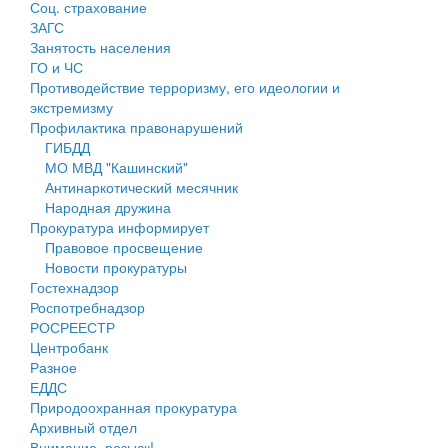
Соц. страхование
Персональные данные
ЗАГС
Занятость населения
Оценка регулирующего воздействия
ГО и ЧС
Противодействие терроризму, его идеологии и
Деятельность МУ
экстремизму
Профилактика правонарушений
Нормативы градостроительного проектирования
ГИБДД
МО МВД "Кашинский"
Правила землепользования и застройки
Антинаркотический месячник
Народная дружина
Генеральные планы
Прокуратура информирует
Правовое просвещение
Проекты планировки территории
Новости прокуратуры
Гостехнадзор
Собрание депутатов
Роспотребнадзор
РОСРЕЕСТР
Городское поселение
Центробанк
Разное
Сельские поселения
ЕДДС
Природоохранная прокуратура
Архивный отдел
Внимание, розыск!