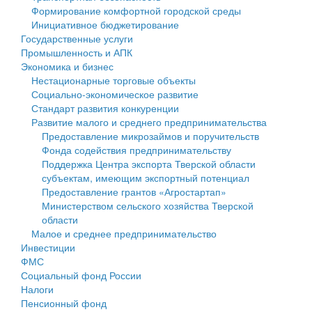
Формирование комфортной городской среды
Государственные услуги
Символика
муниципального округа Тверской области
Финансовое управление
Инициативное бюджетирование
Государственные услуги
Промышленность и АПК
Устав
Администрация Кашинского муниципального округа
Бюджет для граждан
Промышленность и АПК
Экономика и бизнес
Экономика и бизнес
Гостям округа
Тверской области
Имущество
Нестационарные торговые объекты
Социально-экономическое развитие
...
Туризм
Управление сельскими территориями
Выявление правообладателей ранее учтенных
Стандарт развития конкуренции
Развитие малого и среднего предпринимательства
Культура
Открытые данные
объектов недвижимости
Предоставление микрозаймов и поручительств
Фонда содействия предпринимательству
Образование
Работа с обращениями граждан
Имущественная поддержка субъектов малого и
Поддержка Центра экспорта Тверской области
субъектам, имеющим экспортный потенциал
Здравоохранение
Муниципальный контроль
среднего предпринимательства
Предоставление грантов «Агростартап»
Министерством сельского хозяйства Тверской
Социальная защита
Муниципальные услуги
Информационная поддержка субъектов малого и
области
Малое и среднее предпринимательство
Фотоальбом
Проекты административных регламентов
среднего предпринимательства
Инвестиции
ФМС
Антимонопольный комплаенс
Муниципальные программы
Социальный фонд России
Налоги
Противодействие коррупции
Контрольно-счетная палата
Пенсионный фонд