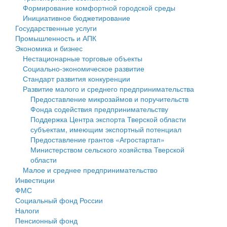
Формирование комфортной городской среды
Государственные услуги
Символика
муниципального округа Тверской области
Финансовое управление
Инициативное бюджетирование
Государственные услуги
Промышленность и АПК
Устав
Администрация Кашинского муниципального округа
Бюджет для граждан
Промышленность и АПК
Экономика и бизнес
Экономика и бизнес
Гостям округа
Тверской области
Имущество
Нестационарные торговые объекты
Социально-экономическое развитие
...
Туризм
Управление сельскими территориями
Выявление правообладателей ранее учтенных
Стандарт развития конкуренции
Развитие малого и среднего предпринимательства
Культура
Открытые данные
объектов недвижимости
Предоставление микрозаймов и поручительств
Фонда содействия предпринимательству
Образование
Работа с обращениями граждан
Имущественная поддержка субъектов малого и
Поддержка Центра экспорта Тверской области
субъектам, имеющим экспортный потенциал
Здравоохранение
Муниципальный контроль
среднего предпринимательства
Предоставление грантов «Агростартап»
Министерством сельского хозяйства Тверской
Социальная защита
Муниципальные услуги
Информационная поддержка субъектов малого и
области
Малое и среднее предпринимательство
Фотоальбом
Проекты административных регламентов
среднего предпринимательства
Инвестиции
ФМС
Антимонопольный комплаенс
Муниципальные программы
Социальный фонд России
Налоги
Противодействие коррупции
Контрольно-счетная палата
Пенсионный фонд