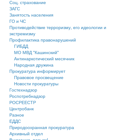
Соц. страхование
Персональные данные
ЗАГС
Занятость населения
Оценка регулирующего воздействия
ГО и ЧС
Противодействие терроризму, его идеологии и
Деятельность МУ
экстремизму
Профилактика правонарушений
Нормативы градостроительного проектирования
ГИБДД
МО МВД "Кашинский"
Правила землепользования и застройки
Антинаркотический месячник
Народная дружина
Генеральные планы
Прокуратура информирует
Правовое просвещение
Проекты планировки территории
Новости прокуратуры
Гостехнадзор
Собрание депутатов
Роспотребнадзор
РОСРЕЕСТР
Городское поселение
Центробанк
Разное
Сельские поселения
ЕДДС
Природоохранная прокуратура
Архивный отдел
Внимание, розыск!