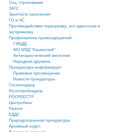
Соц. страхование
Персональные данные
ЗАГС
Занятость населения
Оценка регулирующего воздействия
ГО и ЧС
Противодействие терроризму, его идеологии и
Деятельность МУ
экстремизму
Профилактика правонарушений
Нормативы градостроительного проектирования
ГИБДД
МО МВД "Кашинский"
Правила землепользования и застройки
Антинаркотический месячник
Народная дружина
Генеральные планы
Прокуратура информирует
Правовое просвещение
Проекты планировки территории
Новости прокуратуры
Гостехнадзор
Собрание депутатов
Роспотребнадзор
РОСРЕЕСТР
Городское поселение
Центробанк
Разное
Сельские поселения
ЕДДС
Природоохранная прокуратура
Архивный отдел
Внимание, розыск!