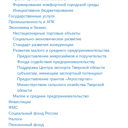
Формирование комфортной городской среды
Государственные услуги
Символика
муниципального округа Тверской области
Финансовое управление
Инициативное бюджетирование
Государственные услуги
Промышленность и АПК
Устав
Администрация Кашинского муниципального округа
Бюджет для граждан
Промышленность и АПК
Экономика и бизнес
Экономика и бизнес
Гостям округа
Тверской области
Имущество
Нестационарные торговые объекты
Социально-экономическое развитие
...
Туризм
Управление сельскими территориями
Выявление правообладателей ранее учтенных
Стандарт развития конкуренции
Развитие малого и среднего предпринимательства
Культура
Открытые данные
объектов недвижимости
Предоставление микрозаймов и поручительств
Фонда содействия предпринимательству
Образование
Работа с обращениями граждан
Имущественная поддержка субъектов малого и
Поддержка Центра экспорта Тверской области
субъектам, имеющим экспортный потенциал
Здравоохранение
Муниципальный контроль
среднего предпринимательства
Предоставление грантов «Агростартап»
Министерством сельского хозяйства Тверской
Социальная защита
Муниципальные услуги
Информационная поддержка субъектов малого и
области
Малое и среднее предпринимательство
Фотоальбом
Проекты административных регламентов
среднего предпринимательства
Инвестиции
ФМС
Антимонопольный комплаенс
Муниципальные программы
Социальный фонд России
Налоги
Противодействие коррупции
Контрольно-счетная палата
Пенсионный фонд