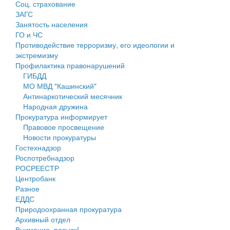
Соц. страхование
Персональные данные
ЗАГС
Занятость населения
Оценка регулирующего воздействия
ГО и ЧС
Противодействие терроризму, его идеологии и
Деятельность МУ
экстремизму
Профилактика правонарушений
Нормативы градостроительного проектирования
ГИБДД
МО МВД "Кашинский"
Правила землепользования и застройки
Антинаркотический месячник
Народная дружина
Генеральные планы
Прокуратура информирует
Правовое просвещение
Проекты планировки территории
Новости прокуратуры
Гостехнадзор
Собрание депутатов
Роспотребнадзор
РОСРЕЕСТР
Городское поселение
Центробанк
Разное
Сельские поселения
ЕДДС
Природоохранная прокуратура
Архивный отдел
Внимание, розыск!