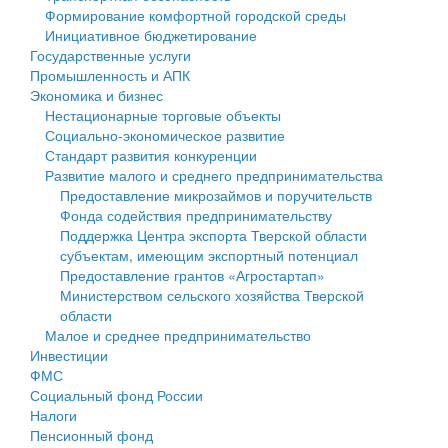
Формирование комфортной городской среды
Государственные услуги
Символика
муниципального округа Тверской области
Финансовое управление
Инициативное бюджетирование
Государственные услуги
Промышленность и АПК
Устав
Администрация Кашинского муниципального округа
Бюджет для граждан
Промышленность и АПК
Экономика и бизнес
Экономика и бизнес
Гостям округа
Тверской области
Имущество
Нестационарные торговые объекты
Социально-экономическое развитие
...
Туризм
Управление сельскими территориями
Выявление правообладателей ранее учтенных
Стандарт развития конкуренции
Развитие малого и среднего предпринимательства
Культура
Открытые данные
объектов недвижимости
Предоставление микрозаймов и поручительств
Фонда содействия предпринимательству
Образование
Работа с обращениями граждан
Имущественная поддержка субъектов малого и
Поддержка Центра экспорта Тверской области
субъектам, имеющим экспортный потенциал
Здравоохранение
Муниципальный контроль
среднего предпринимательства
Предоставление грантов «Агростартап»
Министерством сельского хозяйства Тверской
Социальная защита
Муниципальные услуги
Информационная поддержка субъектов малого и
области
Малое и среднее предпринимательство
Фотоальбом
Проекты административных регламентов
среднего предпринимательства
Инвестиции
ФМС
Антимонопольный комплаенс
Муниципальные программы
Социальный фонд России
Налоги
Противодействие коррупции
Контрольно-счетная палата
Пенсионный фонд