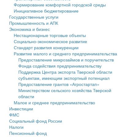
Формирование комфортной городской среды
Государственные услуги
Символика
муниципального округа Тверской области
Финансовое управление
Инициативное бюджетирование
Государственные услуги
Промышленность и АПК
Устав
Администрация Кашинского муниципального округа
Бюджет для граждан
Промышленность и АПК
Экономика и бизнес
Экономика и бизнес
Гостям округа
Тверской области
Имущество
Нестационарные торговые объекты
Социально-экономическое развитие
...
Туризм
Управление сельскими территориями
Выявление правообладателей ранее учтенных
Стандарт развития конкуренции
Развитие малого и среднего предпринимательства
Культура
Открытые данные
объектов недвижимости
Предоставление микрозаймов и поручительств
Фонда содействия предпринимательству
Образование
Работа с обращениями граждан
Имущественная поддержка субъектов малого и
Поддержка Центра экспорта Тверской области
субъектам, имеющим экспортный потенциал
Здравоохранение
Муниципальный контроль
среднего предпринимательства
Предоставление грантов «Агростартап»
Министерством сельского хозяйства Тверской
Социальная защита
Муниципальные услуги
Информационная поддержка субъектов малого и
области
Малое и среднее предпринимательство
Фотоальбом
Проекты административных регламентов
среднего предпринимательства
Инвестиции
ФМС
Антимонопольный комплаенс
Муниципальные программы
Социальный фонд России
Налоги
Противодействие коррупции
Контрольно-счетная палата
Пенсионный фонд