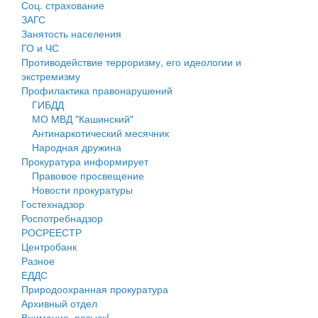
Соц. страхование
Персональные данные
ЗАГС
Занятость населения
Оценка регулирующего воздействия
ГО и ЧС
Противодействие терроризму, его идеологии и
Деятельность МУ
экстремизму
Профилактика правонарушений
Нормативы градостроительного проектирования
ГИБДД
МО МВД "Кашинский"
Правила землепользования и застройки
Антинаркотический месячник
Народная дружина
Генеральные планы
Прокуратура информирует
Правовое просвещение
Проекты планировки территории
Новости прокуратуры
Гостехнадзор
Собрание депутатов
Роспотребнадзор
РОСРЕЕСТР
Городское поселение
Центробанк
Разное
Сельские поселения
ЕДДС
Природоохранная прокуратура
Архивный отдел
Внимание, розыск!