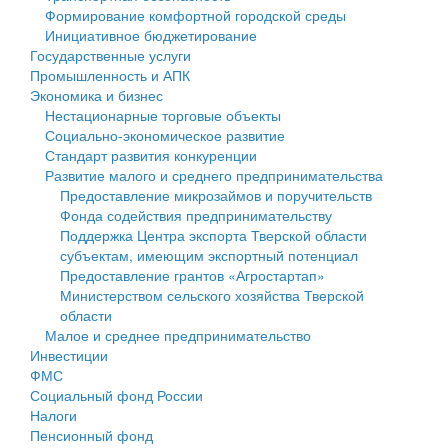
Формирование комфортной городской среды
Государственные услуги
Символика
муниципального округа Тверской области
Финансовое управление
Инициативное бюджетирование
Государственные услуги
Промышленность и АПК
Устав
Администрация Кашинского муниципального округа
Бюджет для граждан
Промышленность и АПК
Экономика и бизнес
Экономика и бизнес
Гостям округа
Тверской области
Имущество
Нестационарные торговые объекты
Социально-экономическое развитие
...
Туризм
Управление сельскими территориями
Выявление правообладателей ранее учтенных
Стандарт развития конкуренции
Развитие малого и среднего предпринимательства
Культура
Открытые данные
объектов недвижимости
Предоставление микрозаймов и поручительств
Фонда содействия предпринимательству
Образование
Работа с обращениями граждан
Имущественная поддержка субъектов малого и
Поддержка Центра экспорта Тверской области
субъектам, имеющим экспортный потенциал
Здравоохранение
Муниципальный контроль
среднего предпринимательства
Предоставление грантов «Агростартап»
Министерством сельского хозяйства Тверской
Социальная защита
Муниципальные услуги
Информационная поддержка субъектов малого и
области
Малое и среднее предпринимательство
Фотоальбом
Проекты административных регламентов
среднего предпринимательства
Инвестиции
ФМС
Антимонопольный комплаенс
Муниципальные программы
Социальный фонд России
Налоги
Противодействие коррупции
Контрольно-счетная палата
Пенсионный фонд