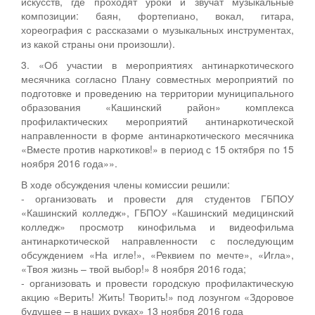
искусств, где проходят уроки и звучат музыкальные
композиции: баян, фортепиано, вокал, гитара,
хореография с рассказами о музыкальных инструментах,
из какой страны они произошли).
3. «Об участии в мероприятиях антинаркотического
месячника согласно Плану совместных мероприятий по
подготовке и проведению на территории муниципального
образования «Кашинский район» комплекса
профилактических мероприятий антинаркотической
направленности в форме антинаркотического месячника
«Вместе против наркотиков!» в период с 15 октября по 15
ноября 2016 года»».
В ходе обсуждения члены комиссии решили:
- организовать и провести для студентов ГБПОУ
«Кашинский колледж», ГБПОУ «Кашинский медицинский
колледж» просмотр кинофильма и видеофильма
антинаркотической направленности с последующим
обсуждением «На игле!», «Реквием по мечте», «Игла»,
«Твоя жизнь – твой выбор!» 8 ноября 2016 года;
- организовать и провести городскую профилактическую
акцию «Верить! Жить! Творить!» под лозунгом «Здоровое
будущее – в наших руках» 13 ноября 2016 года