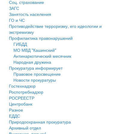
Соц. страхование
Персональные данные
ЗАГС
Занятость населения
Оценка регулирующего воздействия
ГО и ЧС
Противодействие терроризму, его идеологии и
Деятельность МУ
экстремизму
Профилактика правонарушений
Нормативы градостроительного проектирования
ГИБДД
МО МВД "Кашинский"
Правила землепользования и застройки
Антинаркотический месячник
Народная дружина
Генеральные планы
Прокуратура информирует
Правовое просвещение
Проекты планировки территории
Новости прокуратуры
Гостехнадзор
Собрание депутатов
Роспотребнадзор
РОСРЕЕСТР
Городское поселение
Центробанк
Разное
Сельские поселения
ЕДДС
Природоохранная прокуратура
Архивный отдел
Внимание, розыск!