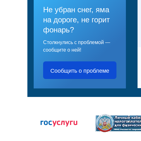
Не убран снег, яма
на дороге, не горит
фонарь?
Столкнулись с проблемой —
сообщите о ней!
Сообщить о проблеме