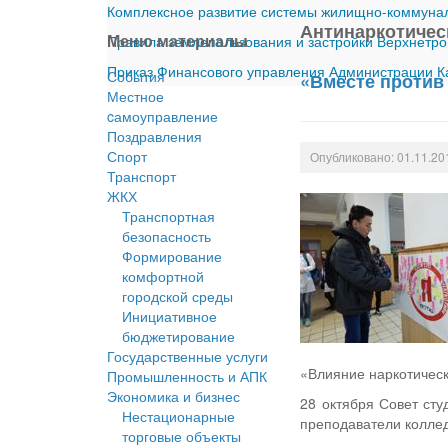
Комплексное развитие системы жилищно-коммуналь
Антинаркотичес
Меню материалы
Правила землепользования и застройки Верхнетро
Приказ Финансового управления Администрации Ка
События
«Вместе против
Местное
cамоуправление
Поздравления
Спорт
Опубликовано: 01.11.20
Транспорт
ЖКХ
Транспортная
безопасность
Формирование
комфортной
городской среды
Инициативное
бюджетирование
Государственные услуги
«Влияние наркотическ
Промышленность и АПК
Экономика и бизнес
28 октября Совет сту
Нестационарные
преподаватели колле
торговые объекты