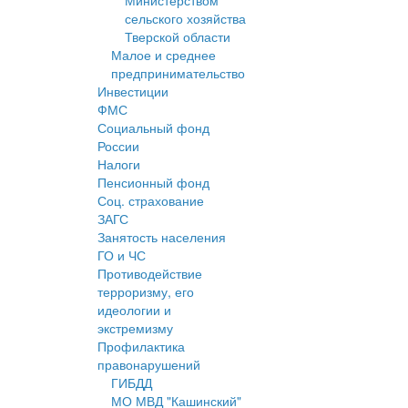
Министерством
сельского хозяйства
Тверской области
Малое и среднее
предпринимательство
Инвестиции
ФМС
Социальный фонд
России
Налоги
Пенсионный фонд
Соц. страхование
ЗАГС
Занятость населения
ГО и ЧС
Противодействие
терроризму, его
идеологии и
экстремизму
Профилактика
правонарушений
ГИБДД
МО МВД "Кашинский"