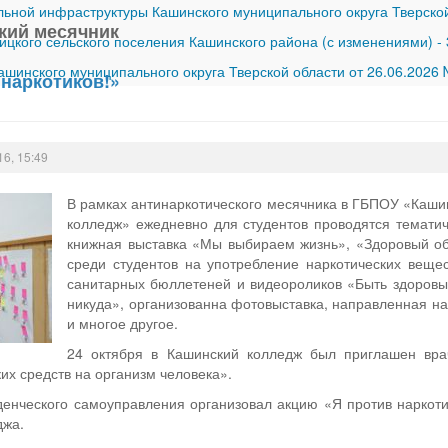
ной инфраструктуры Кашинского муниципального округа Тверской
кий месячник
ицкого сельского поселения Кашинского района (с изменениями)
-
шинского муниципального округа Тверской области от 26.06.2026
 наркотиков!»
16, 15:49
В рамках антинаркотического месячника в ГБПОУ «Каш
колледж» ежедневно для студентов проводятся тематич
книжная выставка «Мы выбираем жизнь», «Здоровый об
среди студентов на употребление наркотических вещес
санитарных бюллетеней и видеороликов «Быть здоровым
никуда», организованна фотовыставка, направленная на
и многое другое.
24 октября в Кашинский колледж был приглашен вра
их средств на организм человека».
денческого самоуправления организовал акцию «Я против наркотик
джа.