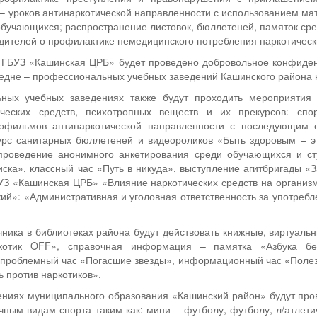
 – уроков антинаркотической направленности с использованием 
 обучающихся; распространение листовок, бюллетеней, памяток ср
ителей о профилактике немедицинского потребления наркотически
е ГБУЗ «Кашинская ЦРБ» будет проведено добровольное конфиде
едне – профессиональных учебных заведений Кашинского района 
ьных учебных заведениях также будут проходить мероприятия
ических средств, психотропных веществ и их прекурсов: спо
офильмов антинаркотической направленности с последующим о
курс санитарных бюллетеней и видеороликов «Быть здоровым – э
проведение анонимного анкетирования среди обучающихся и сту
ска», классный час «Путь в никуда», выступление агитбригады «
УЗ «Кашинская ЦРБ» «Влияние наркотических средств на организм
й»: «Административная и уголовная ответственность за употребл
чника в библиотеках района будут действовать книжные, виртуаль
котик OFF», справочная информация – памятка «Азбука без
 проблемный час «Погасшие звезды», информационный час «Полез
 против наркотиков».
ениях муниципального образования «Кашинский район» будут про
чным видам спорта таким как: мини – футболу, футболу, л/атлет