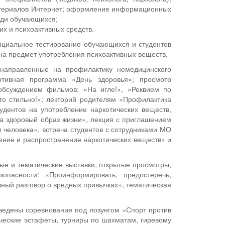
материалов Интернет; оформление информационных
еди обучающихся;
х и психоактивных средств.
нциальное тестирование обучающихся и студентов
на предмет употребления психоактивных веществ.
 направленные на профилактику немедицинского
ртивная программа «День здоровья»; просмотр
бсуждением фильмов: «На игле!», «Реквием по
то стильно!»; лекторий родителям «Профилактика
дентов на употребление наркотических веществ,
За здоровый образ жизни», лекция с приглашением
 человека», встреча студентов с сотрудниками МО
ение и распространение наркотических веществ» и
ные и тематические выставки, открытые просмотры,
опасности: «Проинформировать, предостеречь,
ный разговор о вредных привычках», тематическая
ведены соревнования под лозунгом «Спорт против
ические эстафеты, турниры по шахматам, гиревому