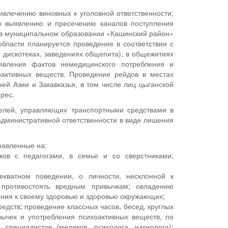
влечению виновных к уголовной ответственности;
о выявлению и пресечению каналов поступления
в в муниципальном образовании «Кашинский район»
ласти планируется проведение в соответствии с
 дискотеках, заведениях общепита), в общежитиях
вления фактов немедицинского потребления и
оактивных веществ. Проведение рейдов в местах
й Азии и Закавказья, в том числе лиц цыганской
рес.
телей, управляющих транспортными средствами в
дминистративной ответственности в виде лишения
равленные на:
ков с педагогами, в семье и со сверстниками;
кватном поведении, о личности, несклонной к
противостоять вредным привычкам; овладению
ения к своему здоровью и здоровью окружающих;
едств; проведение классных часов, бесед, круглых
вычек и употребления психоактивных веществ, по
пециалистов (медиков, психолога, нарколога);