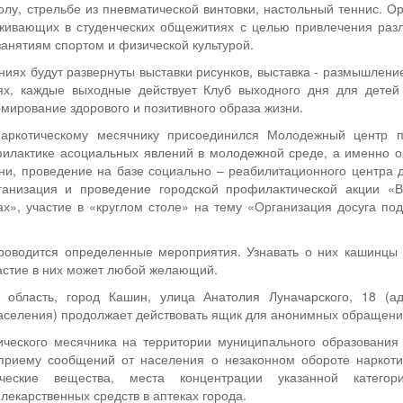
болу, стрельбе из пневматической винтовки, настольный теннис. 
оживающих в студенческих общежитиях с целью привлечения раз
занятиям спортом и физической культурой.
ниях будут развернуты выставки рисунков, выставка - размышлени
ях, каждые выходные действует Клуб выходного дня для детей
ирование здорового и позитивного образа жизни.
наркотическому месячнику присоединился Молодежный центр 
илактике асоциальных явлений в молодежной среде, а именно о
зни, проведение на базе социально – реабилитационного центра 
ганизация и проведение городской профилактической акции «В
ах», участие в «круглом столе» на тему «Организация досуга по
роводится определенные мероприятия. Узнавать о них кашинцы 
астие в них может любой желающий.
я область, город Кашин, улица Анатолия Луначарского, 18 (а
аселения) продолжает действовать ящик для анонимных обращени
ического месячника на территории муниципального образования
приему сообщений от населения о незаконном обороте наркотич
ческие вещества, места концентрации указанной катего
екарственных средств в аптеках города.