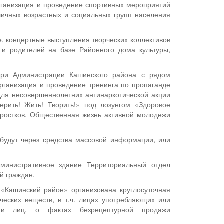
Организация и проведение спортивных мероприятий
личных возрастных и социальных групп населения
е, концертные выступления творческих коллективов
 и родителей на базе Районного дома культуры,
при Администрации Кашинского района с рядом
рганизация и проведение тренинга по пропаганде
для несовершеннолетних антинаркотической акции
ерить! Жить! Творить!» под лозунгом «Здоровое
дростков. Общественная жизнь активной молодежи
будут через средства массовой информации, или
дминистративное здание Территориальный отдел
й граждан.
 «Кашинский район» организована круглосуточная
еских веществ, в т.ч. лицах употребляющих или
рии лиц, о фактах безрецептурной продажи