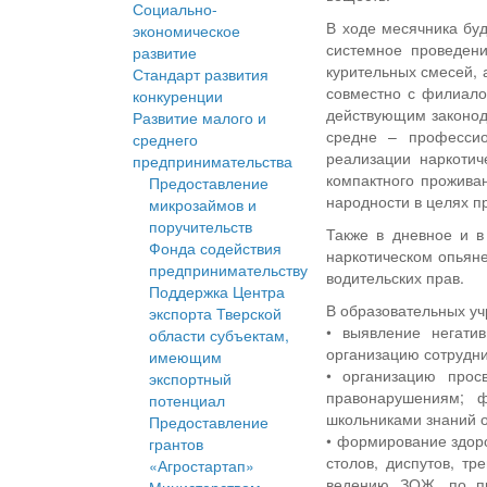
Социально-
В ходе месячника бу
экономическое
системное проведен
развитие
курительных смесей, 
Стандарт развития
совместно с филиало
конкуренции
действующим законода
Развитие малого и
средне – профессио
среднего
реализации наркотич
предпринимательства
компактного прожива
Предоставление
народности в целях п
микрозаймов и
поручительств
Также в дневное и в
Фонда содействия
наркотическом опьян
предпринимательству
водительских прав.
Поддержка Центра
В образовательных у
экспорта Тверской
• выявление негати
области субъектам,
организацию сотрудни
имеющим
• организацию прос
экспортный
правонарушениям; ф
потенциал
школьниками знаний о
Предоставление
• формирование здоро
грантов
столов, диспутов, т
«Агростартап»
ведению ЗОЖ, по пр