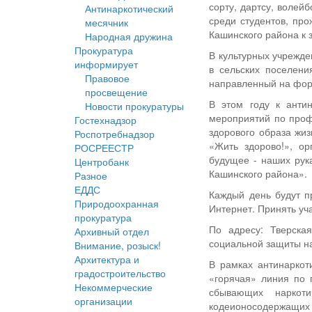
сорту, дартсу, волей
Антинаркотический
среди студентов, пр
месячник
Кашинского района к 
Народная дружина
Прокуратура
В культурных учрежде
информирует
в сельских поселени
Правовое
направленный на форм
просвещение
В этом году к анти
Новости прокуратуры
мероприятий по проф
Гостехнадзор
здорового образа жи
Роспотребнадзор
«Жить здорово!», ор
РОСРЕЕСТР
будущее - наших рук
Центробанк
Кашинского района».
Разное
ЕДДС
Каждый день будут п
Природоохранная
Интернет. Принять уч
прокуратура
По адресу: Тверска
Архивный отдел
социальной защиты н
Внимание, розыск!
Архитектура и
В рамках антинаркот
градостроительство
«горячая» линия по 
Некоммерческие
сбывающих наркоти
организации
кодеионосодержащих л