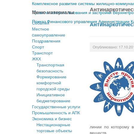
Комплексное развитие системы жилищно-коммуналь
Антинаркотичес
Меню материалы
Правила землепользования и застройки Верхнетро
Приказ Финансового управления Администрации Ка
События
Антинаркотичес
Местное
cамоуправление
Поздравления
Спорт
Опубликовано: 17.10.20
Транспорт
ЖКХ
Транспортная
безопасность
Формирование
комфортной
городской среды
Инициативное
бюджетирование
Государственные услуги
Промышленность и АПК
Экономика и бизнес
Нестационарные
линии по которому в
торговые объекты
веществ.