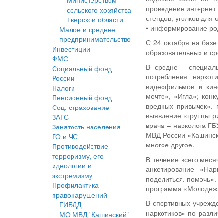
Министерством
проведение интернет
сельского хозяйства
стендов, уголков для
Тверской области
• информирование род
Малое и среднее
предпринимательство
С 24 октября на баз
Инвестиции
образовательных и ср
ФМС
В средне - специал
Социальный фонд
потребления наркот
России
видеофильмов и кин
Налоги
мечте», «Игла»; кон
Пенсионный фонд
вредных привычек», 
Соц. страхование
выявление «группы ри
ЗАГС
врача – нарколога ГБ
Занятость населения
МВД России «Кашински
ГО и ЧС
многое другое.
Противодействие
терроризму, его
В течение всего меся
идеологии и
анкетирование «Нар
экстремизму
поделиться, помочь»,
Профилактика
программа «Молодежь
правонарушений
В спортивных учрежд
ГИБДД
наркотиков» по разли
МО МВД "Кашинский"