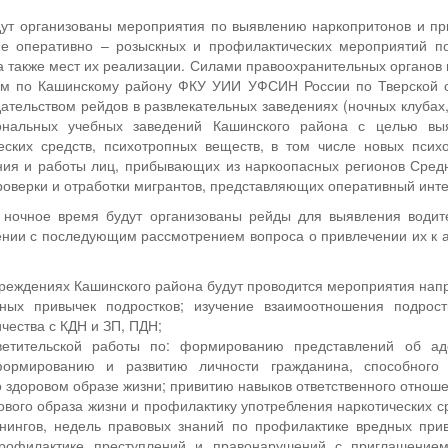
дут организованы мероприятия по выявлению наркопритонов и при
ие оперативно – розыскных и профилактических мероприятий п
а также мест их реализации. Силами правоохранительных органо
м по Кашинскому району ФКУ УИИ УФСИН России по Тверской об
тельством рейдов в развлекательных заведениях (ночных клубах,
нальных учебных заведений Кашинского района с целью выя
еских средств, психотропных веществ, в том числе новых псих
ния и работы лиц, прибывающих из наркоопасных регионов Средне
роверки и отработки мигрантов, представляющих оперативный инте
 ночное время будут организованы рейды для выявления води
ении с последующим рассмотрением вопроса о привлечении их к а
чреждениях Кашинского района будут проводится мероприятия нап
вных привычек подростков; изучение взаимоотношения подрост
чества с КДН и ЗП, ПДН;
ветительской работы по: формированию представлений об аде
ормированию и развитию личности гражданина, способного 
 здоровом образе жизни; привитию навыков ответственного отнош
вого образа жизни и профилактику употребления наркотических ср
ренингов, недель правовых знаний по профилактике вредных при
офилактике преступлений и правонарушений с приглашением с