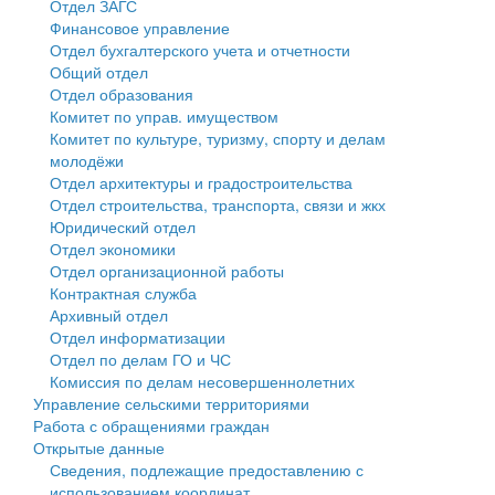
Отдел ЗАГС
Финансовое управление
Государственные услуги
Символика
муниципального округа Тверской области
Финансовое управление
Отдел бухгалтерского учета и отчетности
Общий отдел
Промышленность и АПК
Устав
Администрация Кашинского муниципального округа
Бюджет для граждан
Отдел образования
Комитет по управ. имуществом
Экономика и бизнес
Гостям округа
Тверской области
Имущество
Комитет по культуре, туризму, спорту и делам
молодёжи
...
Туризм
Управление сельскими территориями
Выявление правообладателей ранее учтенных
Отдел архитектуры и градостроительства
Отдел строительства, транспорта, связи и жкх
Культура
Открытые данные
объектов недвижимости
Юридический отдел
Отдел экономики
Образование
Работа с обращениями граждан
Имущественная поддержка субъектов малого и
Отдел организационной работы
Контрактная служба
Здравоохранение
Муниципальный контроль
среднего предпринимательства
Архивный отдел
Отдел информатизации
Социальная защита
Муниципальные услуги
Информационная поддержка субъектов малого и
Отдел по делам ГО и ЧС
Комиссия по делам несовершеннолетних
Фотоальбом
Проекты административных регламентов
среднего предпринимательства
Управление сельскими территориями
Работа с обращениями граждан
Антимонопольный комплаенс
Муниципальные программы
Открытые данные
Сведения, подлежащие предоставлению с
Противодействие коррупции
Контрольно-счетная палата
использованием координат