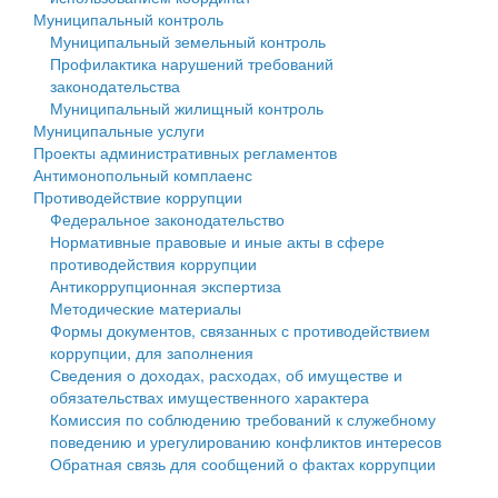
Муниципальный контроль
Персональные данные
Муниципальный земельный контроль
Профилактика нарушений требований
Оценка регулирующего воздействия
законодательства
Муниципальный жилищный контроль
Деятельность МУ
Муниципальные услуги
Проекты административных регламентов
Нормативы градостроительного проектирования
Антимонопольный комплаенс
Противодействие коррупции
Правила землепользования и застройки
Федеральное законодательство
Нормативные правовые и иные акты в сфере
Генеральные планы
противодействия коррупции
Антикоррупционная экспертиза
Проекты планировки территории
Методические материалы
Формы документов, связанных с противодействием
Собрание депутатов
коррупции, для заполнения
Сведения о доходах, расходах, об имуществе и
Городское поселение
обязательствах имущественного характера
Комиссия по соблюдению требований к служебному
Сельские поселения
поведению и урегулированию конфликтов интересов
Обратная связь для сообщений о фактах коррупции