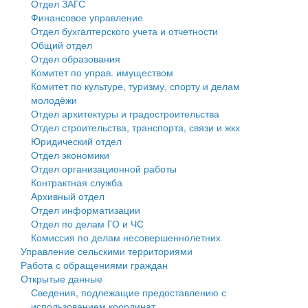
Отдел ЗАГС
Финансовое управление
Государственные услуги
Символика
муниципального округа Тверской области
Финансовое управление
Отдел бухгалтерского учета и отчетности
Общий отдел
Промышленность и АПК
Устав
Администрация Кашинского муниципального округа
Бюджет для граждан
Отдел образования
Комитет по управ. имуществом
Экономика и бизнес
Гостям округа
Тверской области
Имущество
Комитет по культуре, туризму, спорту и делам
молодёжи
...
Туризм
Управление сельскими территориями
Выявление правообладателей ранее учтенных
Отдел архитектуры и градостроительства
Отдел строительства, транспорта, связи и жкх
Культура
Открытые данные
объектов недвижимости
Юридический отдел
Отдел экономики
Образование
Работа с обращениями граждан
Имущественная поддержка субъектов малого и
Отдел организационной работы
Контрактная служба
Здравоохранение
Муниципальный контроль
среднего предпринимательства
Архивный отдел
Отдел информатизации
Социальная защита
Муниципальные услуги
Информационная поддержка субъектов малого и
Отдел по делам ГО и ЧС
Комиссия по делам несовершеннолетних
Фотоальбом
Проекты административных регламентов
среднего предпринимательства
Управление сельскими территориями
Работа с обращениями граждан
Антимонопольный комплаенс
Муниципальные программы
Открытые данные
Сведения, подлежащие предоставлению с
Противодействие коррупции
Контрольно-счетная палата
использованием координат