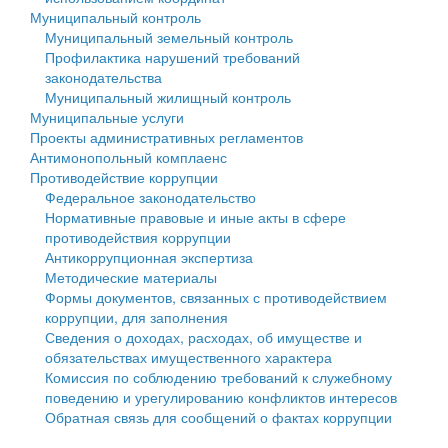
Муниципальный контроль
Персональные данные
Муниципальный земельный контроль
Профилактика нарушений требований
Оценка регулирующего воздействия
законодательства
Муниципальный жилищный контроль
Деятельность МУ
Муниципальные услуги
Проекты административных регламентов
Нормативы градостроительного проектирования
Антимонопольный комплаенс
Противодействие коррупции
Правила землепользования и застройки
Федеральное законодательство
Нормативные правовые и иные акты в сфере
Генеральные планы
противодействия коррупции
Антикоррупционная экспертиза
Проекты планировки территории
Методические материалы
Формы документов, связанных с противодействием
Собрание депутатов
коррупции, для заполнения
Сведения о доходах, расходах, об имуществе и
Городское поселение
обязательствах имущественного характера
Комиссия по соблюдению требований к служебному
Сельские поселения
поведению и урегулированию конфликтов интересов
Обратная связь для сообщений о фактах коррупции