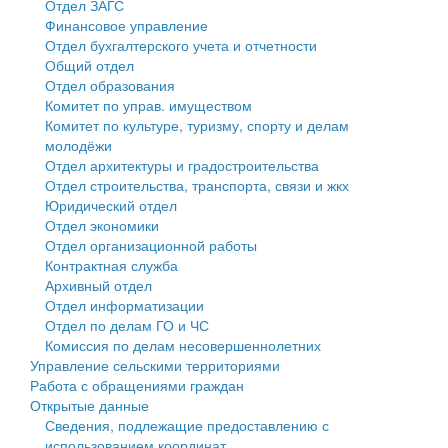
Отдел ЗАГС
Финансовое управление
Государственные услуги
Символика
муниципального округа Тверской области
Финансовое управление
Отдел бухгалтерского учета и отчетности
Общий отдел
Промышленность и АПК
Устав
Администрация Кашинского муниципального округа
Бюджет для граждан
Отдел образования
Комитет по управ. имуществом
Экономика и бизнес
Гостям округа
Тверской области
Имущество
Комитет по культуре, туризму, спорту и делам
молодёжи
...
Туризм
Управление сельскими территориями
Выявление правообладателей ранее учтенных
Отдел архитектуры и градостроительства
Отдел строительства, транспорта, связи и жкх
Культура
Открытые данные
объектов недвижимости
Юридический отдел
Отдел экономики
Образование
Работа с обращениями граждан
Имущественная поддержка субъектов малого и
Отдел организационной работы
Контрактная служба
Здравоохранение
Муниципальный контроль
среднего предпринимательства
Архивный отдел
Отдел информатизации
Социальная защита
Муниципальные услуги
Информационная поддержка субъектов малого и
Отдел по делам ГО и ЧС
Комиссия по делам несовершеннолетних
Фотоальбом
Проекты административных регламентов
среднего предпринимательства
Управление сельскими территориями
Работа с обращениями граждан
Антимонопольный комплаенс
Муниципальные программы
Открытые данные
Сведения, подлежащие предоставлению с
Противодействие коррупции
Контрольно-счетная палата
использованием координат