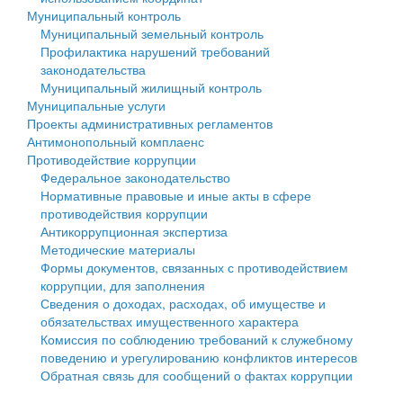
Муниципальный контроль
Персональные данные
Муниципальный земельный контроль
Профилактика нарушений требований
Оценка регулирующего воздействия
законодательства
Муниципальный жилищный контроль
Деятельность МУ
Муниципальные услуги
Проекты административных регламентов
Нормативы градостроительного проектирования
Антимонопольный комплаенс
Противодействие коррупции
Правила землепользования и застройки
Федеральное законодательство
Нормативные правовые и иные акты в сфере
Генеральные планы
противодействия коррупции
Антикоррупционная экспертиза
Проекты планировки территории
Методические материалы
Формы документов, связанных с противодействием
Собрание депутатов
коррупции, для заполнения
Сведения о доходах, расходах, об имуществе и
Городское поселение
обязательствах имущественного характера
Комиссия по соблюдению требований к служебному
Сельские поселения
поведению и урегулированию конфликтов интересов
Обратная связь для сообщений о фактах коррупции