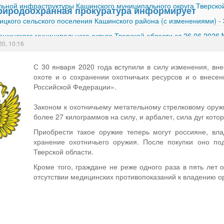
ной инфраструктуры Кашинского муниципального округа Тверской
риродоохранная прокуратура информирует
ицкого сельского поселения Кашинского района (с изменениями)
-
шинского муниципального округа Тверской области от 26.06.2026
20, 10:16
С 30 января 2020 года вступили в силу изменения, в
охоте и о сохранении охотничьих ресурсов и о внесе
Российской Федерации».
Законом к охотничьему метательному стрелковому оружи
более 27 килограммов на силу, и арбалет, сила дуг кото
Приобрести такое оружие теперь могут россияне, в
хранение охотничьего оружия. После покупки оно по
Тверской области.
Кроме того, граждане не реже одного раза в пять лет
отсутствии медицинских противопоказаний к владению о