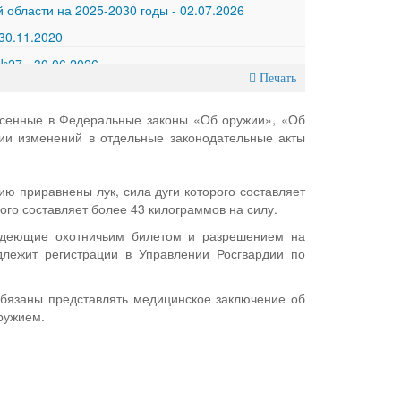
 области на 2025-2030 годы
-
02.07.2026
30.11.2020
 №27
-
30.06.2026
Печать
несенные в Федеральные законы «Об оружии», «Об
нии изменений в отдельные законодательные акты
ю приравнены лук, сила дуги которого составляет
рого составляет более 43 килограммов на силу.
ладеющие охотничьим билетом и разрешением на
длежит регистрации в Управлении Росгвардии по
 обязаны представлять медицинское заключение об
ружием.