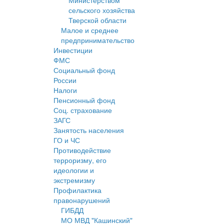
Министерством
сельского хозяйства
Тверской области
Малое и среднее
предпринимательство
Инвестиции
ФМС
Социальный фонд
России
Налоги
Пенсионный фонд
Соц. страхование
ЗАГС
Занятость населения
ГО и ЧС
Противодействие
терроризму, его
идеологии и
экстремизму
Профилактика
правонарушений
ГИБДД
МО МВД "Кашинский"