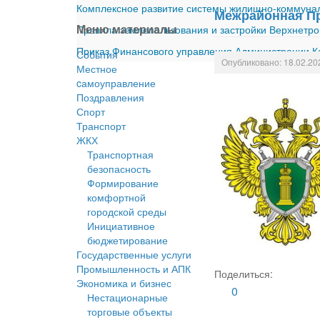
Комплексное развитие системы жилищно-коммуналь
Межрайонная П
Меню материалы
Правила землепользования и застройки Верхнетро
Приказ Финансового управления Администрации Ка
События
Опубликовано: 18.02.20
Местное
cамоуправление
Поздравления
Спорт
Транспорт
ЖКХ
Транспортная
безопасность
Формирование
комфортной
городской среды
Инициативное
бюджетирование
Государственные услуги
Промышленность и АПК
Поделиться:
Экономика и бизнес
0
Нестационарные
торговые объекты