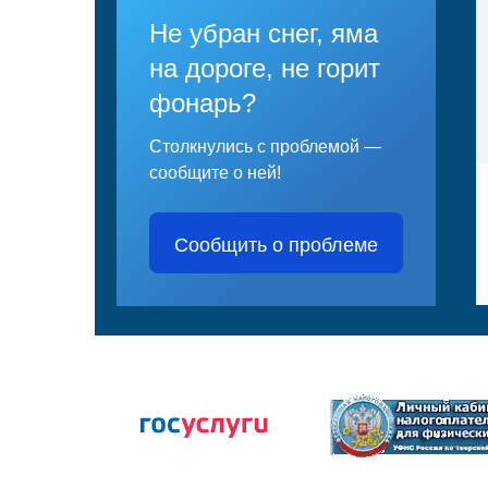
Не убран снег, яма
на дороге, не горит
фонарь?
Столкнулись с проблемой —
сообщите о ней!
Сообщить о проблеме