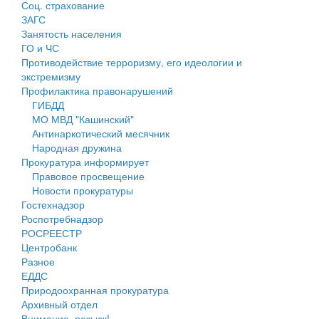
Соц. страхование
Персональные данные
ЗАГС
Занятость населения
Оценка регулирующего воздействия
ГО и ЧС
Противодействие терроризму, его идеологии и
Деятельность МУ
экстремизму
Профилактика правонарушений
Нормативы градостроительного проектирования
ГИБДД
МО МВД "Кашинский"
Правила землепользования и застройки
Антинаркотический месячник
Народная дружина
Генеральные планы
Прокуратура информирует
Правовое просвещение
Проекты планировки территории
Новости прокуратуры
Гостехнадзор
Собрание депутатов
Роспотребнадзор
РОСРЕЕСТР
Городское поселение
Центробанк
Разное
Сельские поселения
ЕДДС
Природоохранная прокуратура
Архивный отдел
Внимание, розыск!