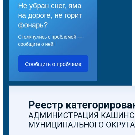
Не убран снег, яма
на дороге, не горит
фонарь?
Столкнулись с проблемой —
сообщите о ней!
Сообщить о проблеме