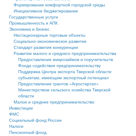
Формирование комфортной городской среды
Государственные услуги
Символика
муниципального округа Тверской области
Финансовое управление
Инициативное бюджетирование
Государственные услуги
Промышленность и АПК
Устав
Администрация Кашинского муниципального округа
Бюджет для граждан
Промышленность и АПК
Экономика и бизнес
Экономика и бизнес
Гостям округа
Тверской области
Имущество
Нестационарные торговые объекты
Социально-экономическое развитие
...
Туризм
Управление сельскими территориями
Выявление правообладателей ранее учтенных
Стандарт развития конкуренции
Развитие малого и среднего предпринимательства
Культура
Открытые данные
объектов недвижимости
Предоставление микрозаймов и поручительств
Фонда содействия предпринимательству
Образование
Работа с обращениями граждан
Имущественная поддержка субъектов малого и
Поддержка Центра экспорта Тверской области
субъектам, имеющим экспортный потенциал
Здравоохранение
Муниципальный контроль
среднего предпринимательства
Предоставление грантов «Агростартап»
Министерством сельского хозяйства Тверской
Социальная защита
Муниципальные услуги
Информационная поддержка субъектов малого и
области
Малое и среднее предпринимательство
Фотоальбом
Проекты административных регламентов
среднего предпринимательства
Инвестиции
ФМС
Антимонопольный комплаенс
Муниципальные программы
Социальный фонд России
Налоги
Противодействие коррупции
Контрольно-счетная палата
Пенсионный фонд