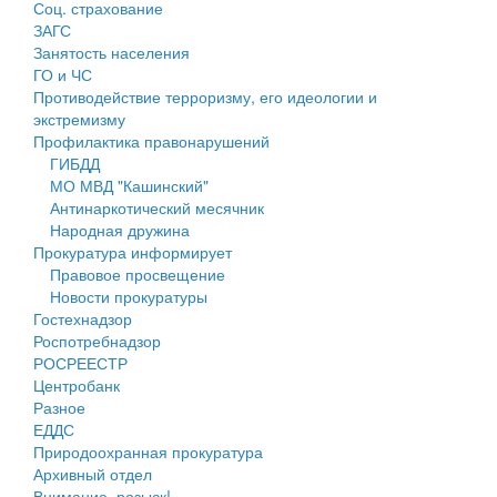
Соц. страхование
Персональные данные
ЗАГС
Занятость населения
Оценка регулирующего воздействия
ГО и ЧС
Противодействие терроризму, его идеологии и
Деятельность МУ
экстремизму
Профилактика правонарушений
Нормативы градостроительного проектирования
ГИБДД
МО МВД "Кашинский"
Правила землепользования и застройки
Антинаркотический месячник
Народная дружина
Генеральные планы
Прокуратура информирует
Правовое просвещение
Проекты планировки территории
Новости прокуратуры
Гостехнадзор
Собрание депутатов
Роспотребнадзор
РОСРЕЕСТР
Городское поселение
Центробанк
Разное
Сельские поселения
ЕДДС
Природоохранная прокуратура
Архивный отдел
Внимание, розыск!