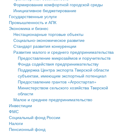
Формирование комфортной городской среды
Государственные услуги
Символика
муниципального округа Тверской области
Финансовое управление
Инициативное бюджетирование
Государственные услуги
Промышленность и АПК
Устав
Администрация Кашинского муниципального округа
Бюджет для граждан
Промышленность и АПК
Экономика и бизнес
Экономика и бизнес
Гостям округа
Тверской области
Имущество
Нестационарные торговые объекты
Социально-экономическое развитие
...
Туризм
Управление сельскими территориями
Выявление правообладателей ранее учтенных
Стандарт развития конкуренции
Развитие малого и среднего предпринимательства
Культура
Открытые данные
объектов недвижимости
Предоставление микрозаймов и поручительств
Фонда содействия предпринимательству
Образование
Работа с обращениями граждан
Имущественная поддержка субъектов малого и
Поддержка Центра экспорта Тверской области
субъектам, имеющим экспортный потенциал
Здравоохранение
Муниципальный контроль
среднего предпринимательства
Предоставление грантов «Агростартап»
Министерством сельского хозяйства Тверской
Социальная защита
Муниципальные услуги
Информационная поддержка субъектов малого и
области
Малое и среднее предпринимательство
Фотоальбом
Проекты административных регламентов
среднего предпринимательства
Инвестиции
ФМС
Антимонопольный комплаенс
Муниципальные программы
Социальный фонд России
Налоги
Противодействие коррупции
Контрольно-счетная палата
Пенсионный фонд