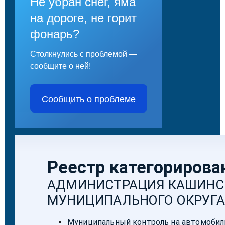
Не убран снег, яма
на дороге, не горит
фонарь?
Столкнулись с проблемой —
сообщите о ней!
Сообщить о проблеме