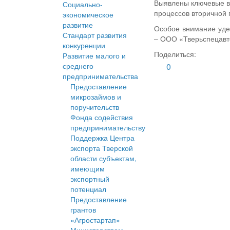
Выявлены ключевые вы
Социально-
процессов вторичной 
экономическое
развитие
Особое внимание уде
Стандарт развития
– ООО «Тверьспецавто
конкуренции
Поделиться:
Развитие малого и
среднего
0
предпринимательства
Предоставление
микрозаймов и
поручительств
Фонда содействия
предпринимательству
Поддержка Центра
экспорта Тверской
области субъектам,
имеющим
экспортный
потенциал
Предоставление
грантов
«Агростартап»