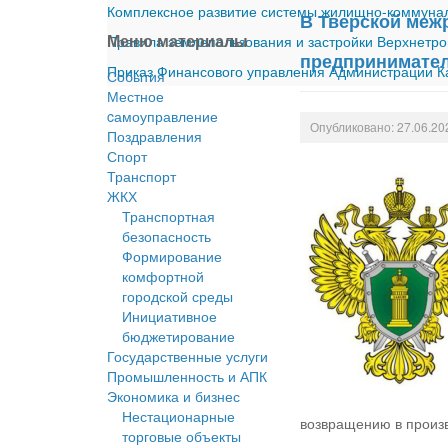
Комплексное развитие системы жилищно-коммуналь
В Тверской меж
Меню материалы
Правила землепользования и застройки Верхнетро
предпринимате
Приказ Финансового управления Администрации Ка
События
Местное
cамоуправление
Опубликовано: 27.06.20
Поздравления
Спорт
Транспорт
ЖКХ
Транспортная
безопасность
Формирование
комфортной
городской среды
Инициативное
бюджетирование
Государственные услуги
Промышленность и АПК
Экономика и бизнес
Нестационарные
возвращению в произ
торговые объекты