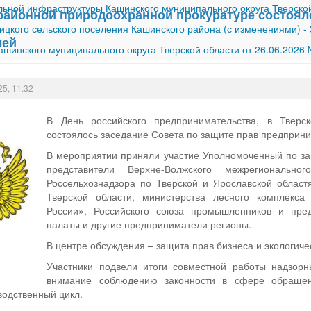
ной инфраструктуры Кашинского муниципального округа Тверской
районной природоохранной прокуратуре состояло
ицкого сельского поселения Кашинского района (с изменениями)
-
лей
шинского муниципального округа Тверской области от 26.06.2026
25, 11:32
В День российского предпринимательства, в Тверс
состоялось заседание Совета по защите прав предприн
В мероприятии приняли участие Уполномоченный по за
представители Верхне-Волжского межрегионально
Россельхознадзора по Тверской и Ярославской област
Тверской области, министерства лесного комплекса
России», Российского союза промышленников и пред
палаты и другие предприниматели регионы.
В центре обсуждения – защита прав бизнеса и экологиче
Участники подвели итоги совместной работы надзорн
внимание соблюдению законности в сфере обращен
водственный цикл.