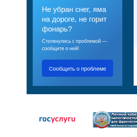
Не убран снег, яма
на дороге, не горит
фонарь?
Столкнулись с проблемой —
сообщите о ней!
Сообщить о проблеме