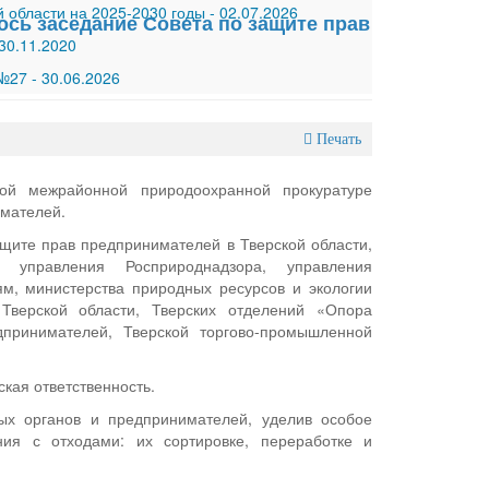
 области на 2025-2030 годы
-
02.07.2026
сь заседание Совета по защите прав
30.11.2020
 №27
-
30.06.2026
Печать
кой межрайонной природоохранной прокуратуре
имателей.
щите прав предпринимателей в Тверской области,
го управления Росприроднадзора, управления
ям, министерства природных ресурсов и экологии
 Тверской области, Тверских отделений «Опора
принимателей, Тверской торгово-промышленной
ская ответственность.
ых органов и предпринимателей, уделив особое
ия с отходами: их сортировке, переработке и