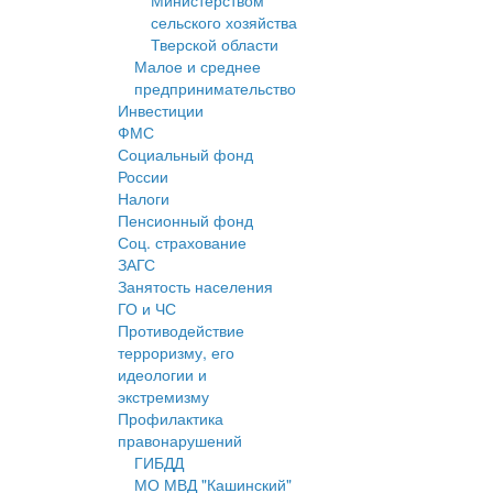
Министерством
сельского хозяйства
Тверской области
Малое и среднее
предпринимательство
Инвестиции
ФМС
Социальный фонд
России
Налоги
Пенсионный фонд
Соц. страхование
ЗАГС
Занятость населения
ГО и ЧС
Противодействие
терроризму, его
идеологии и
экстремизму
Профилактика
правонарушений
ГИБДД
МО МВД "Кашинский"