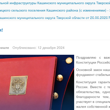
ной инфраструктуры Кашинского муниципального округа Тверской
ицкого сельского поселения Кашинского района (с изменениями)
-
шинского муниципального округа Тверской области от 26.06.2026
и!
риале
Опубликовано: 12 декабря 2024
Поздравляю с ва
Конституции Россий
Основной закон наш
фундамент стабильно
Конституция гарант
России. Вместе с 
обязательства, од
благодарности тем
участвует в специа
жалея собственной 