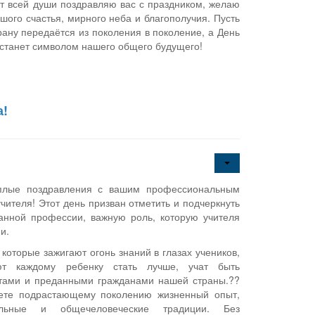
т всей души поздравляю вас с праздником, желаю
шого счастья, мирного неба и благополучия. Пусть
рану передаётся из поколения в поколение, а День
 станет символом нашего общего будущего!
а!
плые поздравления с вашим профессиональным
чителя! Этот день призван отметить и подчеркнуть
анной профессии, важную роль, которую учителя
и.
 которые зажигают огонь знаний в глазах учеников,
ют каждому ребенку стать лучше, учат быть
тами и преданными гражданами нашей страны.??
ете подрастающему поколению жизненный опыт,
нальные и общечеловеческие традиции. Без