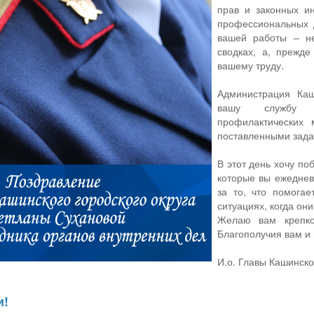
прав и законных ин
профессиональных д
вашей работы – н
сводках, а, прежде
вашему труду.
Администрация Каш
вашу службу п
профилактических
поставленными зада
В этот день хочу по
которые вы ежеднев
за то, что помога
ситуациях, когда он
Желаю вам крепко
Благополучия вам и
И.о. Главы Кашинско
и!