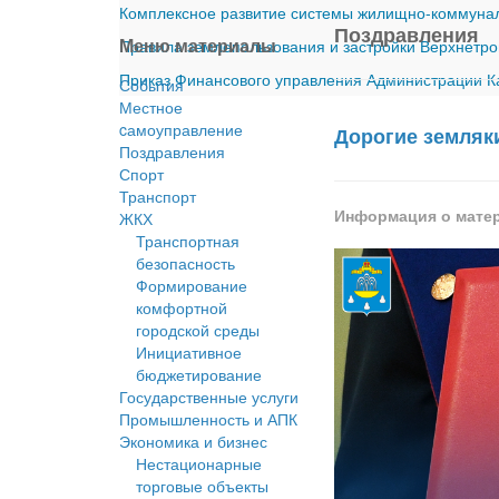
Комплексное развитие системы жилищно-коммуналь
Поздравления
Меню материалы
Правила землепользования и застройки Верхнетро
Приказ Финансового управления Администрации Ка
События
Местное
cамоуправление
Дорогие земляк
Поздравления
Спорт
Транспорт
Информация о мате
ЖКХ
Транспортная
безопасность
Формирование
комфортной
городской среды
Инициативное
бюджетирование
Государственные услуги
Промышленность и АПК
Экономика и бизнес
Нестационарные
торговые объекты