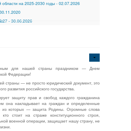
 области на 2025-2030 годы
-
02.07.2026
30.11.2020
 №27
-
30.06.2026
жным для нашей страны праздником — Днем
ской Федерации!
ей страны — не просто юридический документ, это
го развития российского государства.
ирует защиту прав и свобод каждого гражданина
тем она накладывает на граждан и определенные
но из которых — защита Родины. Огромные слова
, кто стоит на страже конституционного строя,
льной военной операции, защищает нашу страну, не
жизни.