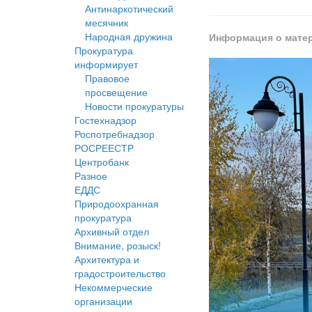
Антинаркотический
месячник
Народная дружина
Информация о мате
Прокуратура
информирует
Правовое
просвещение
Новости прокуратуры
Гостехнадзор
Роспотребнадзор
РОСРЕЕСТР
Центробанк
Разное
ЕДДС
Природоохранная
прокуратура
Архивный отдел
Внимание, розыск!
Архитектура и
градостроительство
Некоммерческие
организации