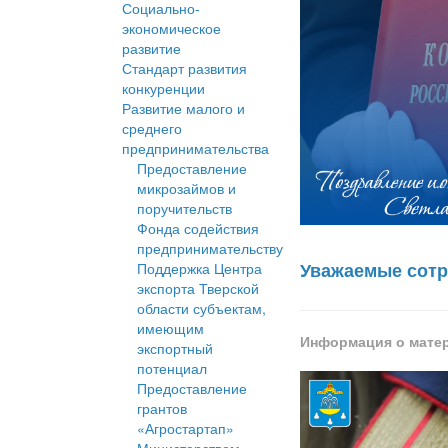
Социально-
экономическое
развитие
Стандарт развития
конкуренции
Развитие малого и
среднего
предпринимательства
Предоставление
микрозаймов и
поручительств
Фонда содействия
предпринимательству
Уважаемые сотр
Поддержка Центра
экспорта Тверской
области субъектам,
имеющим
Информация о мате
экспортный
потенциал
Предоставление
грантов
«Агростартап»