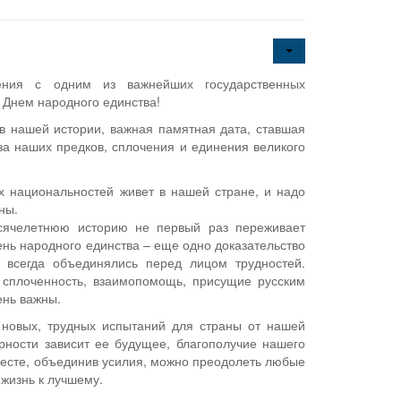
ения с одним из важнейших государственных
 Днем народного единства!
в нашей истории, важная памятная дата, ставшая
за наших предков, сплочения и единения великого
 национальностей живет в нашей стране, и надо
ны.
сячелетнюю историю не первый раз переживает
ень народного единства – еще одно доказательство
е всегда объединялись перед лицом трудностей.
к сплоченность, взаимопомощь, присущие русским
ень важны.
 новых, трудных испытаний для страны от нашей
рности зависит ее будущее, благополучие нашего
месте, объединив усилия, можно преодолеть любые
 жизнь к лучшему.