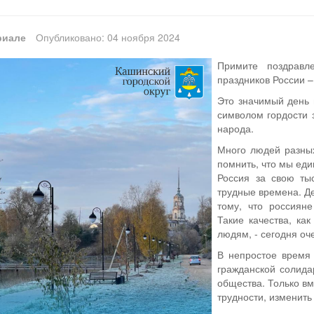
риале
Опубликовано: 04 ноября 2024
Примите поздравл
праздников России –
Это значимый день 
символом гордости 
народа.
Много людей разных
помнить, что мы еди
Россия за свою ты
трудные времена. Д
тому, что россиян
Такие качества, ка
людям, - сегодня оч
В непростое время
гражданской солида
общества. Только в
трудности, изменить