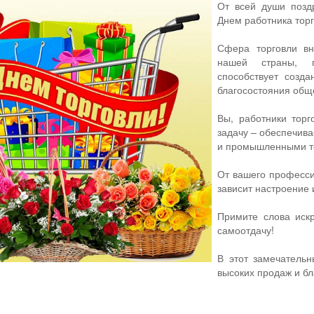
От всей души поз
Днем работника торг
Сфера торговли вн
нашей страны, га
способствует созд
благосостояния общ
Вы, работники тор
задачу – обеспечив
и промышленными т
От вашего професси
зависит настроение 
Примите слова искр
самоотдачу!
В этот замечательн
высоких продаж и б