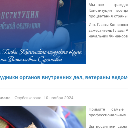
Мы все — граждан
Конституция всег
процветания страны
И.о. Главы Кашинско
заместитель Главы А
начальник Финансов
удники органов внутренних дел, ветераны ведом
риале
Опубликовано: 10 ноября 2024
Примите самые 
профессиональным 
Вы посвятили свою