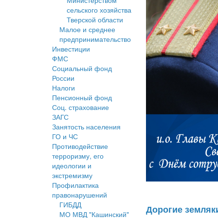
Министерством
сельского хозяйства
Тверской области
Малое и среднее
предпринимательство
Инвестиции
ФМС
Социальный фонд
России
Налоги
Пенсионный фонд
Соц. страхование
ЗАГС
Занятость населения
ГО и ЧС
Противодействие
терроризму, его
идеологии и
экстремизму
Профилактика
правонарушений
ГИБДД
Дорогие земляк
МО МВД "Кашинский"