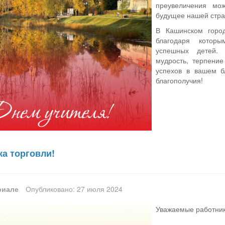
преувеличения мо
будущее нашей стра
В Кашинском горо
благодаря которы
успешных детей. 
мудрость, терпени
успехов в вашем бл
благополучия!
ка торговли!
риале
Опубликовано: 27 июля 2024
Уважаемые работник