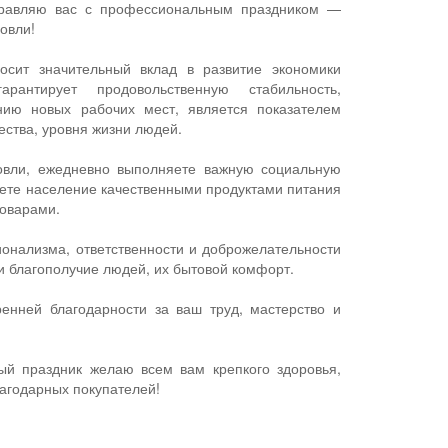
дравляю вас с профессиональным праздником —
овли!
осит значительный вклад в развитие экономики
рантирует продовольственную стабильность,
анию новых рабочих мест, является показателем
ества, уровня жизни людей.
говли, ежедневно выполняете важную социальную
аете население качественными продуктами питания
оварами.
онализма, ответственности и доброжелательности
и благополучие людей, их бытовой комфорт.
енней благодарности за ваш труд, мастерство и
ый праздник желаю всем вам крепкого здоровья,
лагодарных покупателей!