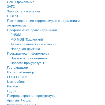
Соц. страхование
Персональные данные
ЗАГС
Занятость населения
Оценка регулирующего воздействия
ГО и ЧС
Противодействие терроризму, его идеологии и
Деятельность МУ
экстремизму
Профилактика правонарушений
Нормативы градостроительного проектирования
ГИБДД
МО МВД "Кашинский"
Правила землепользования и застройки
Антинаркотический месячник
Народная дружина
Генеральные планы
Прокуратура информирует
Правовое просвещение
Проекты планировки территории
Новости прокуратуры
Гостехнадзор
Собрание депутатов
Роспотребнадзор
РОСРЕЕСТР
Городское поселение
Центробанк
Разное
Сельские поселения
ЕДДС
Природоохранная прокуратура
Архивный отдел
Внимание, розыск!