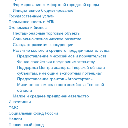
Формирование комфортной городской среды
Государственные услуги
Символика
муниципального округа Тверской области
Финансовое управление
Инициативное бюджетирование
Государственные услуги
Промышленность и АПК
Устав
Администрация Кашинского муниципального округа
Бюджет для граждан
Промышленность и АПК
Экономика и бизнес
Экономика и бизнес
Гостям округа
Тверской области
Имущество
Нестационарные торговые объекты
Социально-экономическое развитие
...
Туризм
Управление сельскими территориями
Выявление правообладателей ранее учтенных
Стандарт развития конкуренции
Развитие малого и среднего предпринимательства
Культура
Открытые данные
объектов недвижимости
Предоставление микрозаймов и поручительств
Фонда содействия предпринимательству
Образование
Работа с обращениями граждан
Имущественная поддержка субъектов малого и
Поддержка Центра экспорта Тверской области
субъектам, имеющим экспортный потенциал
Здравоохранение
Муниципальный контроль
среднего предпринимательства
Предоставление грантов «Агростартап»
Министерством сельского хозяйства Тверской
Социальная защита
Муниципальные услуги
Информационная поддержка субъектов малого и
области
Малое и среднее предпринимательство
Фотоальбом
Проекты административных регламентов
среднего предпринимательства
Инвестиции
ФМС
Антимонопольный комплаенс
Муниципальные программы
Социальный фонд России
Налоги
Противодействие коррупции
Контрольно-счетная палата
Пенсионный фонд