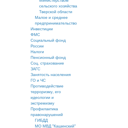
Министерством
сельского хозяйства
Тверской области
Малое и среднее
предпринимательство
Инвестиции
ФМС
Социальный фонд
России
Налоги
Пенсионный фонд
Соц. страхование
ЗАГС
Занятость населения
ГО и ЧС
Противодействие
терроризму, его
идеологии и
экстремизму
Профилактика
правонарушений
ГИБДД
МО МВД "Кашинский"