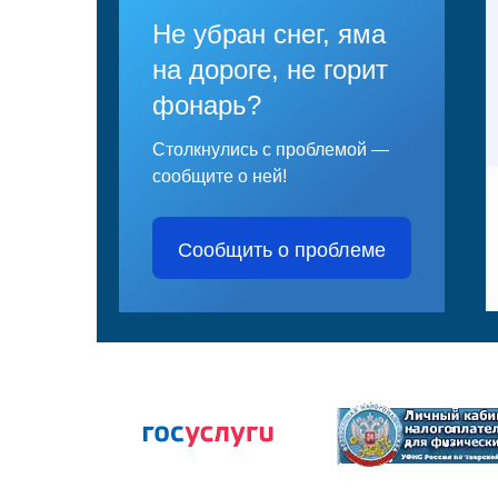
Не убран снег, яма
на дороге, не горит
фонарь?
Столкнулись с проблемой —
сообщите о ней!
Сообщить о проблеме