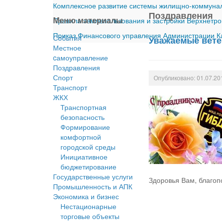
Комплексное развитие системы жилищно-коммуналь
Поздравления
Меню материалы
Правила землепользования и застройки Верхнетро
Приказ Финансового управления Администрации Ка
События
Уважаемые вете
Местное
cамоуправление
Поздравления
Спорт
Опубликовано: 01.07.20
Транспорт
ЖКХ
Транспортная
безопасность
Формирование
комфортной
городской среды
Инициативное
бюджетирование
Государственные услуги
Здоровья Вам, благоп
Промышленность и АПК
Экономика и бизнес
Нестационарные
торговые объекты