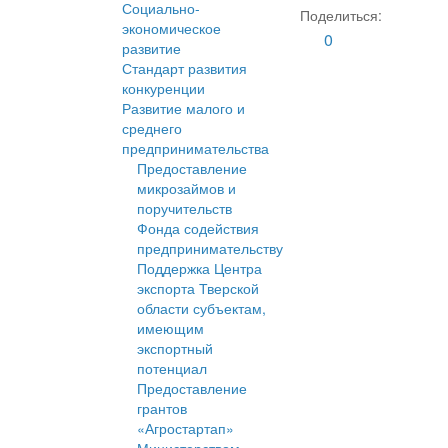
Социально-
Поделиться:
экономическое
0
развитие
Стандарт развития
конкуренции
Развитие малого и
среднего
предпринимательства
Предоставление
микрозаймов и
поручительств
Фонда содействия
предпринимательству
Поддержка Центра
экспорта Тверской
области субъектам,
имеющим
экспортный
потенциал
Предоставление
грантов
«Агростартап»