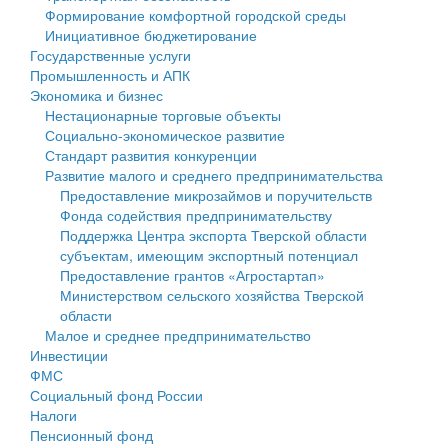
Формирование комфортной городской среды
Государственные услуги
Символика
муниципального округа Тверской области
Финансовое управление
Инициативное бюджетирование
Государственные услуги
Промышленность и АПК
Устав
Администрация Кашинского муниципального округа
Бюджет для граждан
Промышленность и АПК
Экономика и бизнес
Экономика и бизнес
Гостям округа
Тверской области
Имущество
Нестационарные торговые объекты
Социально-экономическое развитие
...
Туризм
Управление сельскими территориями
Выявление правообладателей ранее учтенных
Стандарт развития конкуренции
Развитие малого и среднего предпринимательства
Культура
Открытые данные
объектов недвижимости
Предоставление микрозаймов и поручительств
Фонда содействия предпринимательству
Образование
Работа с обращениями граждан
Имущественная поддержка субъектов малого и
Поддержка Центра экспорта Тверской области
субъектам, имеющим экспортный потенциал
Здравоохранение
Муниципальный контроль
среднего предпринимательства
Предоставление грантов «Агростартап»
Министерством сельского хозяйства Тверской
Социальная защита
Муниципальные услуги
Информационная поддержка субъектов малого и
области
Малое и среднее предпринимательство
Фотоальбом
Проекты административных регламентов
среднего предпринимательства
Инвестиции
ФМС
Антимонопольный комплаенс
Муниципальные программы
Социальный фонд России
Налоги
Противодействие коррупции
Контрольно-счетная палата
Пенсионный фонд