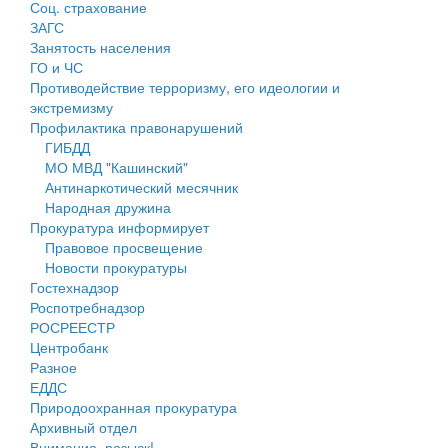
Соц. страхование
Персональные данные
ЗАГС
Занятость населения
Оценка регулирующего воздействия
ГО и ЧС
Противодействие терроризму, его идеологии и
Деятельность МУ
экстремизму
Профилактика правонарушений
Нормативы градостроительного проектирования
ГИБДД
МО МВД "Кашинский"
Правила землепользования и застройки
Антинаркотический месячник
Народная дружина
Генеральные планы
Прокуратура информирует
Правовое просвещение
Проекты планировки территории
Новости прокуратуры
Гостехнадзор
Собрание депутатов
Роспотребнадзор
РОСРЕЕСТР
Городское поселение
Центробанк
Разное
Сельские поселения
ЕДДС
Природоохранная прокуратура
Архивный отдел
Внимание, розыск!