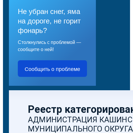
Не убран снег, яма
на дороге, не горит
фонарь?
Столкнулись с проблемой —
сообщите о ней!
Сообщить о проблеме