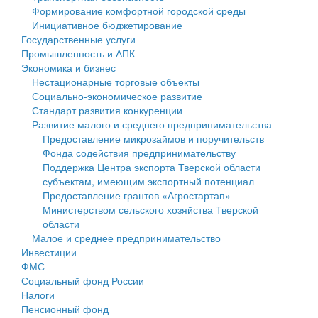
Формирование комфортной городской среды
Государственные услуги
Символика
муниципального округа Тверской области
Финансовое управление
Инициативное бюджетирование
Государственные услуги
Промышленность и АПК
Устав
Администрация Кашинского муниципального округа
Бюджет для граждан
Промышленность и АПК
Экономика и бизнес
Экономика и бизнес
Гостям округа
Тверской области
Имущество
Нестационарные торговые объекты
Социально-экономическое развитие
...
Туризм
Управление сельскими территориями
Выявление правообладателей ранее учтенных
Стандарт развития конкуренции
Развитие малого и среднего предпринимательства
Культура
Открытые данные
объектов недвижимости
Предоставление микрозаймов и поручительств
Фонда содействия предпринимательству
Образование
Работа с обращениями граждан
Имущественная поддержка субъектов малого и
Поддержка Центра экспорта Тверской области
субъектам, имеющим экспортный потенциал
Здравоохранение
Муниципальный контроль
среднего предпринимательства
Предоставление грантов «Агростартап»
Министерством сельского хозяйства Тверской
Социальная защита
Муниципальные услуги
Информационная поддержка субъектов малого и
области
Малое и среднее предпринимательство
Фотоальбом
Проекты административных регламентов
среднего предпринимательства
Инвестиции
ФМС
Антимонопольный комплаенс
Муниципальные программы
Социальный фонд России
Налоги
Противодействие коррупции
Контрольно-счетная палата
Пенсионный фонд