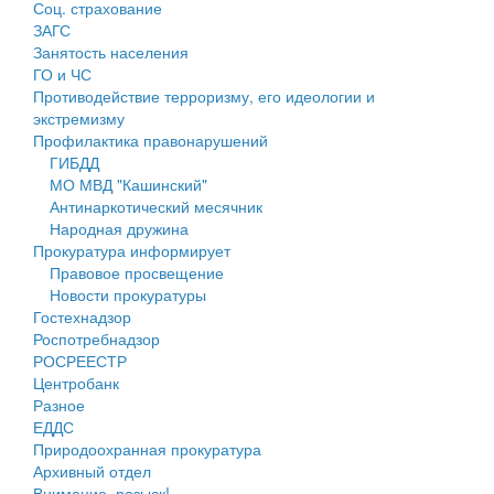
Соц. страхование
Персональные данные
ЗАГС
Занятость населения
Оценка регулирующего воздействия
ГО и ЧС
Противодействие терроризму, его идеологии и
Деятельность МУ
экстремизму
Профилактика правонарушений
Нормативы градостроительного проектирования
ГИБДД
МО МВД "Кашинский"
Правила землепользования и застройки
Антинаркотический месячник
Народная дружина
Генеральные планы
Прокуратура информирует
Правовое просвещение
Проекты планировки территории
Новости прокуратуры
Гостехнадзор
Собрание депутатов
Роспотребнадзор
РОСРЕЕСТР
Городское поселение
Центробанк
Разное
Сельские поселения
ЕДДС
Природоохранная прокуратура
Архивный отдел
Внимание, розыск!