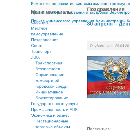
Комплексное развитие системы жилищно-коммуналь
Поздравления
Меню материалы
Правила землепользования и застройки Верхнетро
Приказ Финансового управления Администрации Ка
События
30 апреля – Де
Местное
cамоуправление
Поздравления
Спорт
Опубликовано: 29.04.20
Транспорт
ЖКХ
Транспортная
безопасность
Формирование
комфортной
городской среды
Инициативное
бюджетирование
Государственные услуги
Промышленность и АПК
Экономика и бизнес
Нестационарные
торговые объекты
Поделиться: