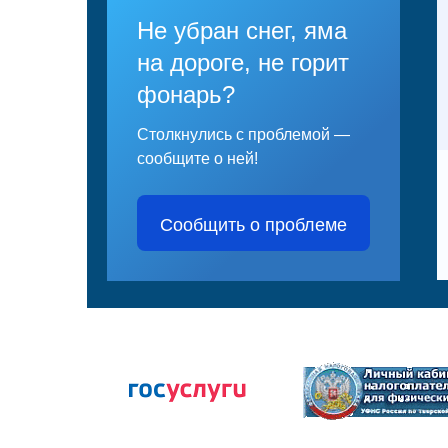
Не убран снег, яма
на дороге, не горит
фонарь?
Столкнулись с проблемой —
сообщите о ней!
Сообщить о проблеме