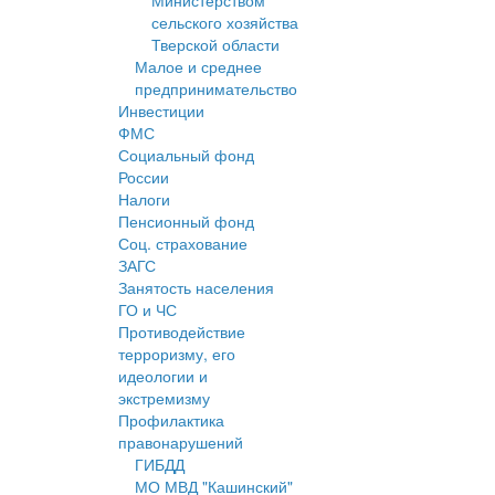
Министерством
сельского хозяйства
Тверской области
Малое и среднее
предпринимательство
Инвестиции
ФМС
Социальный фонд
России
Налоги
Пенсионный фонд
Соц. страхование
ЗАГС
Занятость населения
ГО и ЧС
Противодействие
терроризму, его
идеологии и
экстремизму
Профилактика
правонарушений
ГИБДД
МО МВД "Кашинский"