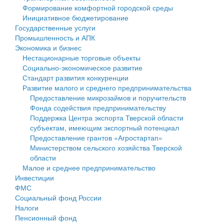
Формирование комфортной городской среды
Государственные услуги
Символика
муниципального округа Тверской области
Финансовое управление
Инициативное бюджетирование
Государственные услуги
Промышленность и АПК
Устав
Администрация Кашинского муниципального округа
Бюджет для граждан
Промышленность и АПК
Экономика и бизнес
Экономика и бизнес
Гостям округа
Тверской области
Имущество
Нестационарные торговые объекты
Социально-экономическое развитие
...
Туризм
Управление сельскими территориями
Выявление правообладателей ранее учтенных
Стандарт развития конкуренции
Развитие малого и среднего предпринимательства
Культура
Открытые данные
объектов недвижимости
Предоставление микрозаймов и поручительств
Фонда содействия предпринимательству
Образование
Работа с обращениями граждан
Имущественная поддержка субъектов малого и
Поддержка Центра экспорта Тверской области
субъектам, имеющим экспортный потенциал
Здравоохранение
Муниципальный контроль
среднего предпринимательства
Предоставление грантов «Агростартап»
Министерством сельского хозяйства Тверской
Социальная защита
Муниципальные услуги
Информационная поддержка субъектов малого и
области
Малое и среднее предпринимательство
Фотоальбом
Проекты административных регламентов
среднего предпринимательства
Инвестиции
ФМС
Антимонопольный комплаенс
Муниципальные программы
Социальный фонд России
Налоги
Противодействие коррупции
Контрольно-счетная палата
Пенсионный фонд