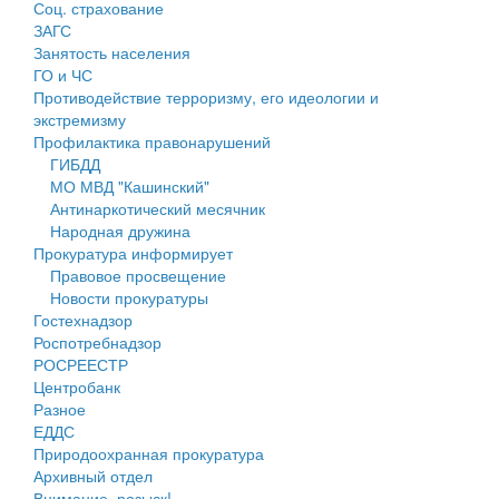
Соц. страхование
Персональные данные
ЗАГС
Занятость населения
Оценка регулирующего воздействия
ГО и ЧС
Противодействие терроризму, его идеологии и
Деятельность МУ
экстремизму
Профилактика правонарушений
Нормативы градостроительного проектирования
ГИБДД
МО МВД "Кашинский"
Правила землепользования и застройки
Антинаркотический месячник
Народная дружина
Генеральные планы
Прокуратура информирует
Правовое просвещение
Проекты планировки территории
Новости прокуратуры
Гостехнадзор
Собрание депутатов
Роспотребнадзор
РОСРЕЕСТР
Городское поселение
Центробанк
Разное
Сельские поселения
ЕДДС
Природоохранная прокуратура
Архивный отдел
Внимание, розыск!