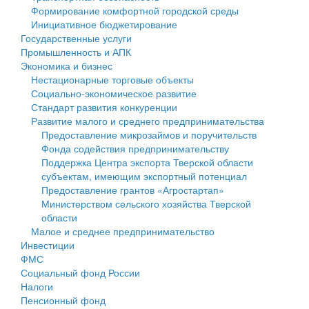
Формирование комфортной городской среды
Государственные услуги
Символика
муниципального округа Тверской области
Финансовое управление
Инициативное бюджетирование
Государственные услуги
Промышленность и АПК
Устав
Администрация Кашинского муниципального округа
Бюджет для граждан
Промышленность и АПК
Экономика и бизнес
Экономика и бизнес
Гостям округа
Тверской области
Имущество
Нестационарные торговые объекты
Социально-экономическое развитие
...
Туризм
Управление сельскими территориями
Выявление правообладателей ранее учтенных
Стандарт развития конкуренции
Развитие малого и среднего предпринимательства
Культура
Открытые данные
объектов недвижимости
Предоставление микрозаймов и поручительств
Фонда содействия предпринимательству
Образование
Работа с обращениями граждан
Имущественная поддержка субъектов малого и
Поддержка Центра экспорта Тверской области
субъектам, имеющим экспортный потенциал
Здравоохранение
Муниципальный контроль
среднего предпринимательства
Предоставление грантов «Агростартап»
Министерством сельского хозяйства Тверской
Социальная защита
Муниципальные услуги
Информационная поддержка субъектов малого и
области
Малое и среднее предпринимательство
Фотоальбом
Проекты административных регламентов
среднего предпринимательства
Инвестиции
ФМС
Антимонопольный комплаенс
Муниципальные программы
Социальный фонд России
Налоги
Противодействие коррупции
Контрольно-счетная палата
Пенсионный фонд