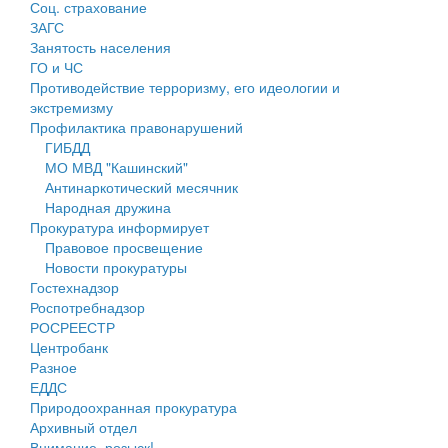
Соц. страхование
Персональные данные
ЗАГС
Занятость населения
Оценка регулирующего воздействия
ГО и ЧС
Противодействие терроризму, его идеологии и
Деятельность МУ
экстремизму
Профилактика правонарушений
Нормативы градостроительного проектирования
ГИБДД
МО МВД "Кашинский"
Правила землепользования и застройки
Антинаркотический месячник
Народная дружина
Генеральные планы
Прокуратура информирует
Правовое просвещение
Проекты планировки территории
Новости прокуратуры
Гостехнадзор
Собрание депутатов
Роспотребнадзор
РОСРЕЕСТР
Городское поселение
Центробанк
Разное
Сельские поселения
ЕДДС
Природоохранная прокуратура
Архивный отдел
Внимание, розыск!