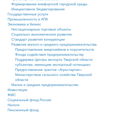
Формирование комфортной городской среды
Государственные услуги
Символика
муниципального округа Тверской области
Финансовое управление
Инициативное бюджетирование
Государственные услуги
Промышленность и АПК
Устав
Администрация Кашинского муниципального округа
Бюджет для граждан
Промышленность и АПК
Экономика и бизнес
Экономика и бизнес
Гостям округа
Тверской области
Имущество
Нестационарные торговые объекты
Социально-экономическое развитие
...
Туризм
Управление сельскими территориями
Выявление правообладателей ранее учтенных
Стандарт развития конкуренции
Развитие малого и среднего предпринимательства
Культура
Открытые данные
объектов недвижимости
Предоставление микрозаймов и поручительств
Фонда содействия предпринимательству
Образование
Работа с обращениями граждан
Имущественная поддержка субъектов малого и
Поддержка Центра экспорта Тверской области
субъектам, имеющим экспортный потенциал
Здравоохранение
Муниципальный контроль
среднего предпринимательства
Предоставление грантов «Агростартап»
Министерством сельского хозяйства Тверской
Социальная защита
Муниципальные услуги
Информационная поддержка субъектов малого и
области
Малое и среднее предпринимательство
Фотоальбом
Проекты административных регламентов
среднего предпринимательства
Инвестиции
ФМС
Антимонопольный комплаенс
Муниципальные программы
Социальный фонд России
Налоги
Противодействие коррупции
Контрольно-счетная палата
Пенсионный фонд