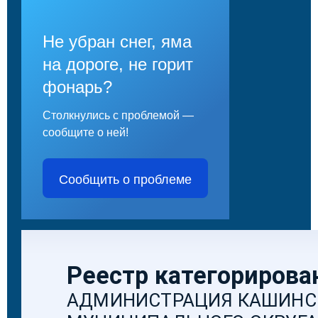
Не убран снег, яма
на дороге, не горит
фонарь?
Столкнулись с проблемой —
сообщите о ней!
Сообщить о проблеме