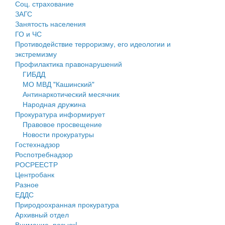
Соц. страхование
Персональные данные
ЗАГС
Занятость населения
Оценка регулирующего воздействия
ГО и ЧС
Противодействие терроризму, его идеологии и
Деятельность МУ
экстремизму
Профилактика правонарушений
Нормативы градостроительного проектирования
ГИБДД
МО МВД "Кашинский"
Правила землепользования и застройки
Антинаркотический месячник
Народная дружина
Генеральные планы
Прокуратура информирует
Правовое просвещение
Проекты планировки территории
Новости прокуратуры
Гостехнадзор
Собрание депутатов
Роспотребнадзор
РОСРЕЕСТР
Городское поселение
Центробанк
Разное
Сельские поселения
ЕДДС
Природоохранная прокуратура
Архивный отдел
Внимание, розыск!