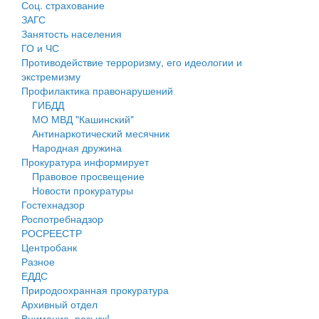
Соц. страхование
Персональные данные
ЗАГС
Занятость населения
Оценка регулирующего воздействия
ГО и ЧС
Противодействие терроризму, его идеологии и
Деятельность МУ
экстремизму
Профилактика правонарушений
Нормативы градостроительного проектирования
ГИБДД
МО МВД "Кашинский"
Правила землепользования и застройки
Антинаркотический месячник
Народная дружина
Генеральные планы
Прокуратура информирует
Правовое просвещение
Проекты планировки территории
Новости прокуратуры
Гостехнадзор
Собрание депутатов
Роспотребнадзор
РОСРЕЕСТР
Городское поселение
Центробанк
Разное
Сельские поселения
ЕДДС
Природоохранная прокуратура
Архивный отдел
Внимание, розыск!