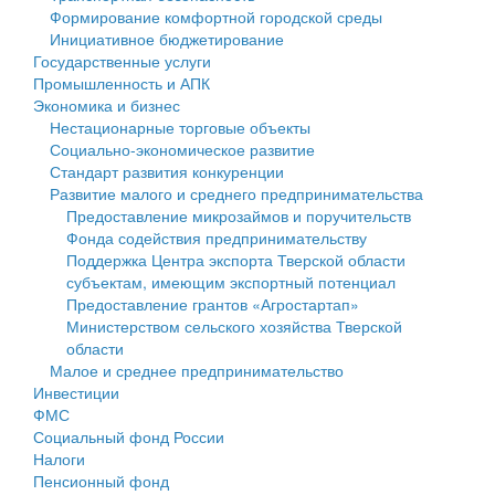
Формирование комфортной городской среды
Государственные услуги
Символика
муниципального округа Тверской области
Финансовое управление
Инициативное бюджетирование
Государственные услуги
Промышленность и АПК
Устав
Администрация Кашинского муниципального округа
Бюджет для граждан
Промышленность и АПК
Экономика и бизнес
Экономика и бизнес
Гостям округа
Тверской области
Имущество
Нестационарные торговые объекты
Социально-экономическое развитие
...
Туризм
Управление сельскими территориями
Выявление правообладателей ранее учтенных
Стандарт развития конкуренции
Развитие малого и среднего предпринимательства
Культура
Открытые данные
объектов недвижимости
Предоставление микрозаймов и поручительств
Фонда содействия предпринимательству
Образование
Работа с обращениями граждан
Имущественная поддержка субъектов малого и
Поддержка Центра экспорта Тверской области
субъектам, имеющим экспортный потенциал
Здравоохранение
Муниципальный контроль
среднего предпринимательства
Предоставление грантов «Агростартап»
Министерством сельского хозяйства Тверской
Социальная защита
Муниципальные услуги
Информационная поддержка субъектов малого и
области
Малое и среднее предпринимательство
Фотоальбом
Проекты административных регламентов
среднего предпринимательства
Инвестиции
ФМС
Антимонопольный комплаенс
Муниципальные программы
Социальный фонд России
Налоги
Противодействие коррупции
Контрольно-счетная палата
Пенсионный фонд