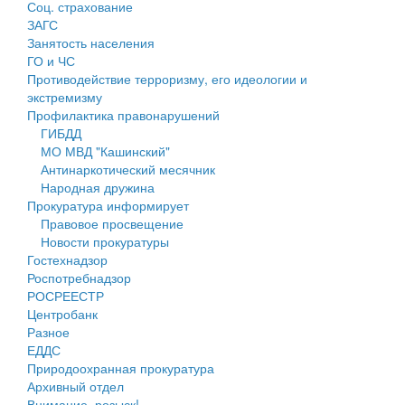
Соц. страхование
Персональные данные
ЗАГС
Занятость населения
Оценка регулирующего воздействия
ГО и ЧС
Противодействие терроризму, его идеологии и
Деятельность МУ
экстремизму
Профилактика правонарушений
Нормативы градостроительного проектирования
ГИБДД
МО МВД "Кашинский"
Правила землепользования и застройки
Антинаркотический месячник
Народная дружина
Генеральные планы
Прокуратура информирует
Правовое просвещение
Проекты планировки территории
Новости прокуратуры
Гостехнадзор
Собрание депутатов
Роспотребнадзор
РОСРЕЕСТР
Городское поселение
Центробанк
Разное
Сельские поселения
ЕДДС
Природоохранная прокуратура
Архивный отдел
Внимание, розыск!