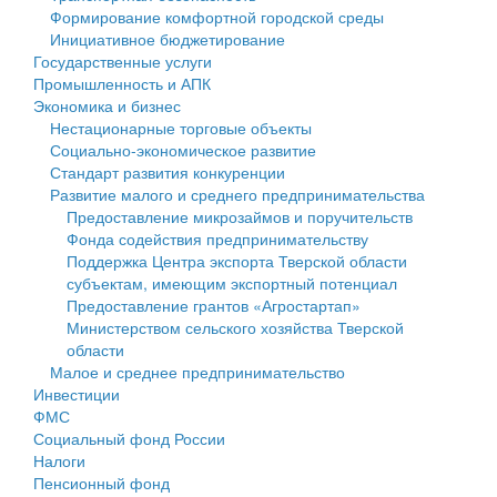
Формирование комфортной городской среды
Государственные услуги
Символика
муниципального округа Тверской области
Финансовое управление
Инициативное бюджетирование
Государственные услуги
Промышленность и АПК
Устав
Администрация Кашинского муниципального округа
Бюджет для граждан
Промышленность и АПК
Экономика и бизнес
Экономика и бизнес
Гостям округа
Тверской области
Имущество
Нестационарные торговые объекты
Социально-экономическое развитие
...
Туризм
Управление сельскими территориями
Выявление правообладателей ранее учтенных
Стандарт развития конкуренции
Развитие малого и среднего предпринимательства
Культура
Открытые данные
объектов недвижимости
Предоставление микрозаймов и поручительств
Фонда содействия предпринимательству
Образование
Работа с обращениями граждан
Имущественная поддержка субъектов малого и
Поддержка Центра экспорта Тверской области
субъектам, имеющим экспортный потенциал
Здравоохранение
Муниципальный контроль
среднего предпринимательства
Предоставление грантов «Агростартап»
Министерством сельского хозяйства Тверской
Социальная защита
Муниципальные услуги
Информационная поддержка субъектов малого и
области
Малое и среднее предпринимательство
Фотоальбом
Проекты административных регламентов
среднего предпринимательства
Инвестиции
ФМС
Антимонопольный комплаенс
Муниципальные программы
Социальный фонд России
Налоги
Противодействие коррупции
Контрольно-счетная палата
Пенсионный фонд