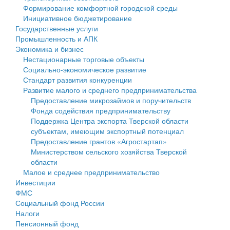
Формирование комфортной городской среды
Государственные услуги
Символика
муниципального округа Тверской области
Финансовое управление
Инициативное бюджетирование
Государственные услуги
Промышленность и АПК
Устав
Администрация Кашинского муниципального округа
Бюджет для граждан
Промышленность и АПК
Экономика и бизнес
Экономика и бизнес
Гостям округа
Тверской области
Имущество
Нестационарные торговые объекты
Социально-экономическое развитие
...
Туризм
Управление сельскими территориями
Выявление правообладателей ранее учтенных
Стандарт развития конкуренции
Развитие малого и среднего предпринимательства
Культура
Открытые данные
объектов недвижимости
Предоставление микрозаймов и поручительств
Фонда содействия предпринимательству
Образование
Работа с обращениями граждан
Имущественная поддержка субъектов малого и
Поддержка Центра экспорта Тверской области
субъектам, имеющим экспортный потенциал
Здравоохранение
Муниципальный контроль
среднего предпринимательства
Предоставление грантов «Агростартап»
Министерством сельского хозяйства Тверской
Социальная защита
Муниципальные услуги
Информационная поддержка субъектов малого и
области
Малое и среднее предпринимательство
Фотоальбом
Проекты административных регламентов
среднего предпринимательства
Инвестиции
ФМС
Антимонопольный комплаенс
Муниципальные программы
Социальный фонд России
Налоги
Противодействие коррупции
Контрольно-счетная палата
Пенсионный фонд