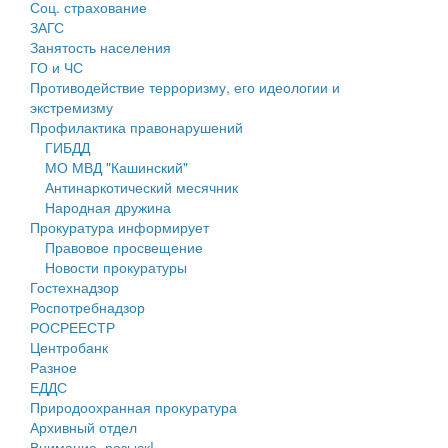
Соц. страхование
Персональные данные
ЗАГС
Занятость населения
Оценка регулирующего воздействия
ГО и ЧС
Противодействие терроризму, его идеологии и
Деятельность МУ
экстремизму
Профилактика правонарушений
Нормативы градостроительного проектирования
ГИБДД
МО МВД "Кашинский"
Правила землепользования и застройки
Антинаркотический месячник
Народная дружина
Генеральные планы
Прокуратура информирует
Правовое просвещение
Проекты планировки территории
Новости прокуратуры
Гостехнадзор
Собрание депутатов
Роспотребнадзор
РОСРЕЕСТР
Городское поселение
Центробанк
Разное
Сельские поселения
ЕДДС
Природоохранная прокуратура
Архивный отдел
Внимание, розыск!