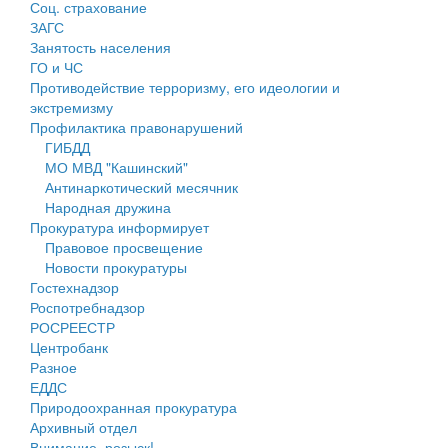
Соц. страхование
Персональные данные
ЗАГС
Занятость населения
Оценка регулирующего воздействия
ГО и ЧС
Противодействие терроризму, его идеологии и
Деятельность МУ
экстремизму
Профилактика правонарушений
Нормативы градостроительного проектирования
ГИБДД
МО МВД "Кашинский"
Правила землепользования и застройки
Антинаркотический месячник
Народная дружина
Генеральные планы
Прокуратура информирует
Правовое просвещение
Проекты планировки территории
Новости прокуратуры
Гостехнадзор
Собрание депутатов
Роспотребнадзор
РОСРЕЕСТР
Городское поселение
Центробанк
Разное
Сельские поселения
ЕДДС
Природоохранная прокуратура
Архивный отдел
Внимание, розыск!