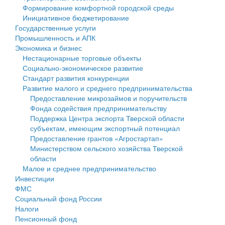
Формирование комфортной городской среды
Государственные услуги
Символика
муниципального округа Тверской области
Финансовое управление
Инициативное бюджетирование
Государственные услуги
Промышленность и АПК
Устав
Администрация Кашинского муниципального округа
Бюджет для граждан
Промышленность и АПК
Экономика и бизнес
Экономика и бизнес
Гостям округа
Тверской области
Имущество
Нестационарные торговые объекты
Социально-экономическое развитие
...
Туризм
Управление сельскими территориями
Выявление правообладателей ранее учтенных
Стандарт развития конкуренции
Развитие малого и среднего предпринимательства
Культура
Открытые данные
объектов недвижимости
Предоставление микрозаймов и поручительств
Фонда содействия предпринимательству
Образование
Работа с обращениями граждан
Имущественная поддержка субъектов малого и
Поддержка Центра экспорта Тверской области
субъектам, имеющим экспортный потенциал
Здравоохранение
Муниципальный контроль
среднего предпринимательства
Предоставление грантов «Агростартап»
Министерством сельского хозяйства Тверской
Социальная защита
Муниципальные услуги
Информационная поддержка субъектов малого и
области
Малое и среднее предпринимательство
Фотоальбом
Проекты административных регламентов
среднего предпринимательства
Инвестиции
ФМС
Антимонопольный комплаенс
Муниципальные программы
Социальный фонд России
Налоги
Противодействие коррупции
Контрольно-счетная палата
Пенсионный фонд