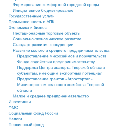
Формирование комфортной городской среды
Государственные услуги
Символика
муниципального округа Тверской области
Финансовое управление
Инициативное бюджетирование
Государственные услуги
Промышленность и АПК
Устав
Администрация Кашинского муниципального округа
Бюджет для граждан
Промышленность и АПК
Экономика и бизнес
Экономика и бизнес
Гостям округа
Тверской области
Имущество
Нестационарные торговые объекты
Социально-экономическое развитие
...
Туризм
Управление сельскими территориями
Выявление правообладателей ранее учтенных
Стандарт развития конкуренции
Развитие малого и среднего предпринимательства
Культура
Открытые данные
объектов недвижимости
Предоставление микрозаймов и поручительств
Фонда содействия предпринимательству
Образование
Работа с обращениями граждан
Имущественная поддержка субъектов малого и
Поддержка Центра экспорта Тверской области
субъектам, имеющим экспортный потенциал
Здравоохранение
Муниципальный контроль
среднего предпринимательства
Предоставление грантов «Агростартап»
Министерством сельского хозяйства Тверской
Социальная защита
Муниципальные услуги
Информационная поддержка субъектов малого и
области
Малое и среднее предпринимательство
Фотоальбом
Проекты административных регламентов
среднего предпринимательства
Инвестиции
ФМС
Антимонопольный комплаенс
Муниципальные программы
Социальный фонд России
Налоги
Противодействие коррупции
Контрольно-счетная палата
Пенсионный фонд