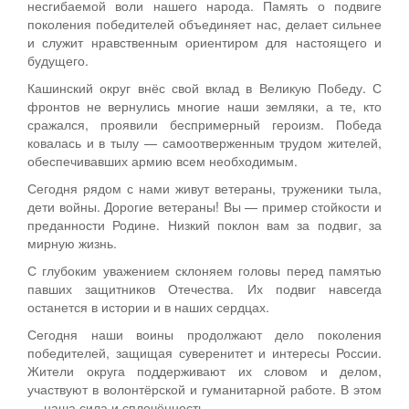
несгибаемой воли нашего народа. Память о подвиге
поколения победителей объединяет нас, делает сильнее
и служит нравственным ориентиром для настоящего и
будущего.
Кашинский округ внёс свой вклад в Великую Победу. С
фронтов не вернулись многие наши земляки, а те, кто
сражался, проявили беспримерный героизм. Победа
ковалась и в тылу — самоотверженным трудом жителей,
обеспечивавших армию всем необходимым.
Сегодня рядом с нами живут ветераны, труженики тыла,
дети войны. Дорогие ветераны! Вы — пример стойкости и
преданности Родине. Низкий поклон вам за подвиг, за
мирную жизнь.
С глубоким уважением склоняем головы перед памятью
павших защитников Отечества. Их подвиг навсегда
останется в истории и в наших сердцах.
Сегодня наши воины продолжают дело поколения
победителей, защищая суверенитет и интересы России.
Жители округа поддерживают их словом и делом,
участвуют в волонтёрской и гуманитарной работе. В этом
— наша сила и сплочённость.