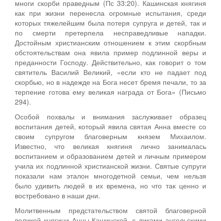
многи скорби праведным (Пс 33:20). Кашинская княгиня
как при жизни перенесла огромные испытания, среди
которых тяжелейшим была потеря супруга и детей, так и
по смерти претерпела несправедливые нападки.
Достойным христианским отношением к этим скорбным
обстоятельствам она явила пример подлинной веры и
преданности Господу. Действительно, как говорит о том
святитель Василий Великий, «если кто не падает под
скорбью, но в надежде на Бога несет бремя печали, то за
терпение готова ему великая награда от Бога» (Письмо
294).
Особой похвалы и внимания заслуживает образец
воспитания детей, который явила святая Анна вместе со
своим супругом благоверным князем Михаилом.
Известно, что великая княгиня лично занималась
воспитанием и образованием детей и личным примером
учила их подлинной христианской жизни. Святые супруги
показали нам эталон многодетной семьи, чем нельзя
было удивить людей в их времена, но что так ценно и
востребовано в наши дни.
Молитвенным предстательством святой благоверной
великой княгини Анны Кашинской, с ликами ангельскими