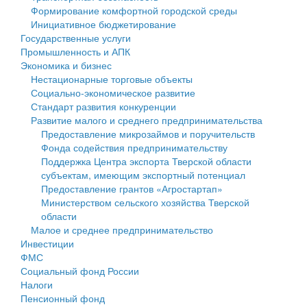
Формирование комфортной городской среды
Государственные услуги
Символика
муниципального округа Тверской области
Финансовое управление
Инициативное бюджетирование
Государственные услуги
Промышленность и АПК
Устав
Администрация Кашинского муниципального округа
Бюджет для граждан
Промышленность и АПК
Экономика и бизнес
Экономика и бизнес
Гостям округа
Тверской области
Имущество
Нестационарные торговые объекты
Социально-экономическое развитие
...
Туризм
Управление сельскими территориями
Выявление правообладателей ранее учтенных
Стандарт развития конкуренции
Развитие малого и среднего предпринимательства
Культура
Открытые данные
объектов недвижимости
Предоставление микрозаймов и поручительств
Фонда содействия предпринимательству
Образование
Работа с обращениями граждан
Имущественная поддержка субъектов малого и
Поддержка Центра экспорта Тверской области
субъектам, имеющим экспортный потенциал
Здравоохранение
Муниципальный контроль
среднего предпринимательства
Предоставление грантов «Агростартап»
Министерством сельского хозяйства Тверской
Социальная защита
Муниципальные услуги
Информационная поддержка субъектов малого и
области
Малое и среднее предпринимательство
Фотоальбом
Проекты административных регламентов
среднего предпринимательства
Инвестиции
ФМС
Антимонопольный комплаенс
Муниципальные программы
Социальный фонд России
Налоги
Противодействие коррупции
Контрольно-счетная палата
Пенсионный фонд