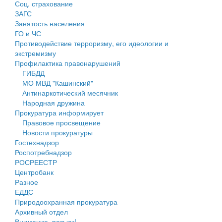
Соц. страхование
Персональные данные
ЗАГС
Занятость населения
Оценка регулирующего воздействия
ГО и ЧС
Противодействие терроризму, его идеологии и
Деятельность МУ
экстремизму
Профилактика правонарушений
Нормативы градостроительного проектирования
ГИБДД
МО МВД "Кашинский"
Правила землепользования и застройки
Антинаркотический месячник
Народная дружина
Генеральные планы
Прокуратура информирует
Правовое просвещение
Проекты планировки территории
Новости прокуратуры
Гостехнадзор
Собрание депутатов
Роспотребнадзор
РОСРЕЕСТР
Городское поселение
Центробанк
Разное
Сельские поселения
ЕДДС
Природоохранная прокуратура
Архивный отдел
Внимание, розыск!