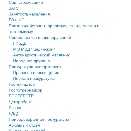
Соц. страхование
Персональные данные
ЗАГС
Занятость населения
Оценка регулирующего воздействия
ГО и ЧС
Противодействие терроризму, его идеологии и
Деятельность МУ
экстремизму
Профилактика правонарушений
Нормативы градостроительного проектирования
ГИБДД
МО МВД "Кашинский"
Правила землепользования и застройки
Антинаркотический месячник
Народная дружина
Генеральные планы
Прокуратура информирует
Правовое просвещение
Проекты планировки территории
Новости прокуратуры
Гостехнадзор
Собрание депутатов
Роспотребнадзор
РОСРЕЕСТР
Городское поселение
Центробанк
Разное
Сельские поселения
ЕДДС
Природоохранная прокуратура
Архивный отдел
Внимание, розыск!