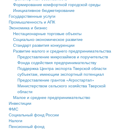
Формирование комфортной городской среды
Государственные услуги
Символика
муниципального округа Тверской области
Финансовое управление
Инициативное бюджетирование
Государственные услуги
Промышленность и АПК
Устав
Администрация Кашинского муниципального округа
Бюджет для граждан
Промышленность и АПК
Экономика и бизнес
Экономика и бизнес
Гостям округа
Тверской области
Имущество
Нестационарные торговые объекты
Социально-экономическое развитие
...
Туризм
Управление сельскими территориями
Выявление правообладателей ранее учтенных
Стандарт развития конкуренции
Развитие малого и среднего предпринимательства
Культура
Открытые данные
объектов недвижимости
Предоставление микрозаймов и поручительств
Фонда содействия предпринимательству
Образование
Работа с обращениями граждан
Имущественная поддержка субъектов малого и
Поддержка Центра экспорта Тверской области
субъектам, имеющим экспортный потенциал
Здравоохранение
Муниципальный контроль
среднего предпринимательства
Предоставление грантов «Агростартап»
Министерством сельского хозяйства Тверской
Социальная защита
Муниципальные услуги
Информационная поддержка субъектов малого и
области
Малое и среднее предпринимательство
Фотоальбом
Проекты административных регламентов
среднего предпринимательства
Инвестиции
ФМС
Антимонопольный комплаенс
Муниципальные программы
Социальный фонд России
Налоги
Противодействие коррупции
Контрольно-счетная палата
Пенсионный фонд