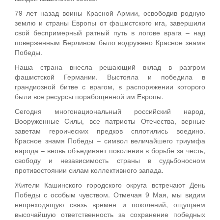
79 лет назад воины Красной Армии, освободив родную
землю и страны Европы от фашистского ига, завершили
свой беспримерный ратный путь в логове врага – над
поверженным Берлином было водружено Красное знамя
Победы.
Наша страна внесла решающий вклад в разгром
фашистской Германии. Выстояла и победила в
грандиозной битве с врагом, в распоряжении которого
были все ресурсы порабощенной им Европы.
Сегодня многонациональный российский народ,
Вооруженные Силы, все патриоты Отечества, верные
заветам героических предков сплотились воедино.
Красное знамя Победы – символ величайшего триумфа
народа – вновь объединяет поколения в борьбе за честь,
свободу и независимость страны в судьбоносном
противостоянии силам коллективного запада.
Жители Кашинского городского округа встречают День
Победы с особым чувством. Отмечая 9 Мая, мы видим
непреходящую связь времен и поколений, ощущаем
высочайшую ответственность за сохранение победных